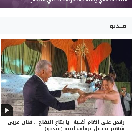
قصف مدفعي يستهدف مرتفعات علي الطاهر
فيديو
رقص على أنغام أغنية "يا بتاع التفاح".. فنان عربي
شهير يحتفل بزفاف ابنته (فيديو)