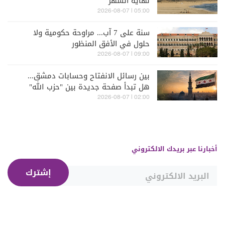
نهاية الشهر
05:00 | 2026-08-07
سنة على 7 آب... مراوحة حكومية ولا
حلول في الأفق المنظور
09:00 | 2026-08-07
بين رسائل الانفتاح وحسابات دمشق...
هل تبدأ صفحة جديدة بين "حزب الله"
وسوريا - الشرع؟
02:00 | 2026-08-07
أخبارنا عبر بريدك الالكتروني
إشترك