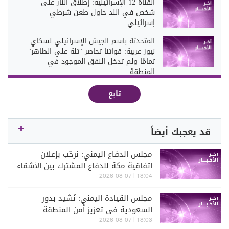
القناة 12 الإسرائيلية: إطلاق النار على
شخص في اللد حاول طعن شرطي
إسرائيلي
المتحدثة باسم الجيش الإسرائيلي لسكاي
نيوز عربية: قواتنا تحاصر "تلة علي الطاهر"
تمامًا ولم تدخل النفق الموجود في
المنطقة
تابع
قد يعجبك أيضاً
مجلس الدفاع اليمني: نرحّب بإعلان
اتفاقية مكة للدفاع المشترك بين الأشقاء
في السعودية وتركيا وباكستان
18:04 | 2026-08-07
مجلس القيادة اليمني: نُشيد بدور
السعودية في تعزيز أمن المنطقة
وممرّاتها المائية
18:03 | 2026-08-07