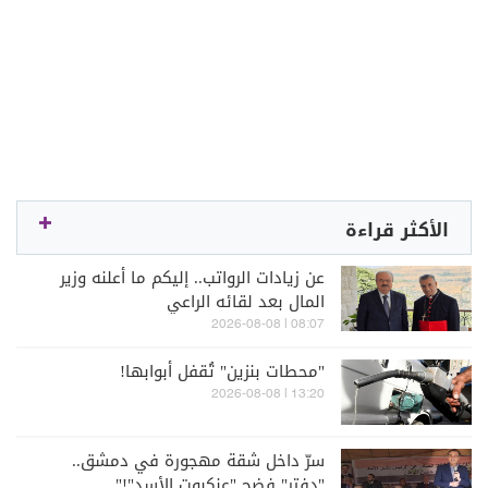
الأكثر قراءة
عن زيادات الرواتب.. إليكم ما أعلنه وزير
المال بعد لقائه الراعي
08:07 | 2026-08-08
"محطات بنزين" تُقفل أبوابها!
13:20 | 2026-08-08
سرّ داخل شقة مهجورة في دمشق..
"دفتر" فضح "عنكبوت الأسد"!"