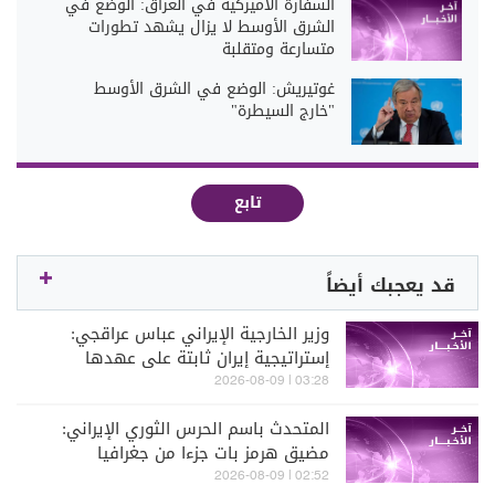
السفارة الأميركية في العراق: الوضع في
الشرق الأوسط لا يزال يشهد تطورات
متسارعة ومتقلبة
غوتيريش: الوضع في الشرق الأوسط
"خارج السيطرة"
تابع
قد يعجبك أيضاً
وزير الخارجية الإيراني عباس عراقجي:
إستراتيجية إيران ثابتة على عهدها
بالمقاومة ومواصلة الصمود رغم كل
03:28 | 2026-08-09
الضغوط
المتحدث باسم الحرس الثوري الإيراني:
مضيق هرمز بات جزءا من جغرافيا
المواجهة بالنسبة لنا وليس مجرد ممر
02:52 | 2026-08-09