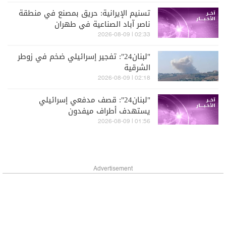
مائي
تسنيم الإيرانية: حريق بمصنع في منطقة
ناصر آباد الصناعية في طهران
02:33 | 2026-08-09
"لبنان24": تفجير إسرائيلي ضخم في زوطر
الشرقية
02:18 | 2026-08-09
"لبنان24": قصف مدفعي إسرائيلي
يستهدف أطراف ميفدون
01:56 | 2026-08-09
Advertisement