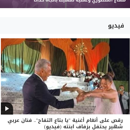
مشاع المنصوري وعملية تمشيط باتجاه حداثا
فيديو
رقص على أنغام أغنية "يا بتاع التفاح".. فنان عربي
شهير يحتفل بزفاف ابنته (فيديو)