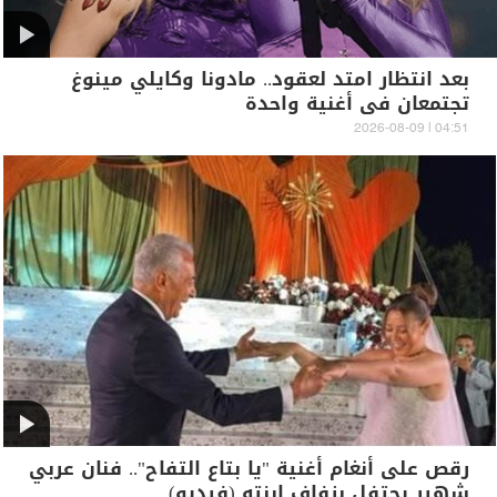
بعد انتظار امتد لعقود.. مادونا وكايلي مينوغ
تجتمعان في أغنية واحدة
04:51 | 2026-08-09
رقص على أنغام أغنية "يا بتاع التفاح".. فنان عربي
شهير يحتفل بزفاف ابنته (فيديو)