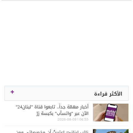
الأكثر قراءة
أخبار مهمّة جداً.. تابعوا قناة "لبنان24"
الآن عبر "واتسآب" بكبسة زرّ
06:55 | 2026-08-09
نائب لبنانيّ: اعتبرتُ أن مخصصاتي ومن