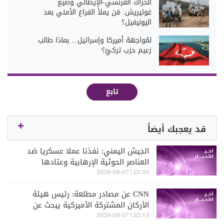
الحراك الفرنسي-الإيطالي وصيغ
غوتيريش: مَن يملأ الفراغ الأمني بعد
اليونيفيل؟
لمُواجهة أميركا وإسرائيل... بماذا طالب
زعيم حزب تركيّ؟
تابع
قد يعجبك أيضاً
الجيش اليمني: نفذنا عملا عسكريا ضد
العناصر الحوثية الإرهابية وعتادها
22:33 | 2026-08-07
CNN عن مصادر مطلعة: رئيس هيئة
الأركان المشتركة الأميركية يبحث عن
مخرج من الحرب مع إيران
22:13 | 2026-08-07