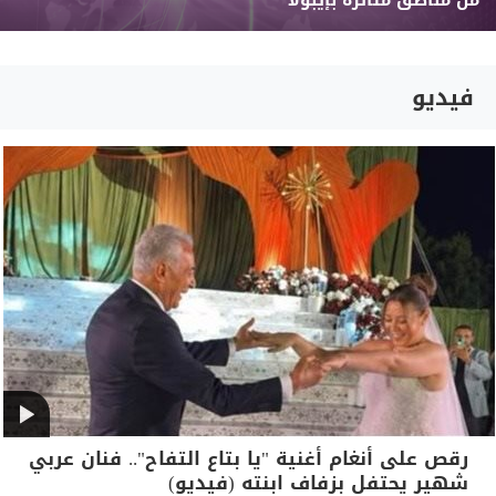
من مناطق متأثرة بإيبولا
فيديو
رقص على أنغام أغنية "يا بتاع التفاح".. فنان عربي
شهير يحتفل بزفاف ابنته (فيديو)