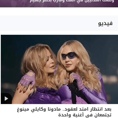
وضعت المدنيين في المخا ومأرب بخطر جسيم
فيديو
بعد انتظار امتد لعقود.. مادونا وكايلي مينوغ
تجتمعان في أغنية واحدة