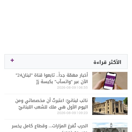
الأكثر قراءة
أخبار مهمّة جداً.. تابعوا قناة "لبنان24"
الآن عبر "واتسآب" بكبسة زرّ
06:55 | 2026-08-09
نائب لبنانيّ: اعتبرتُ أن مخصصاتي ومن
اليوم الأول هي ملك للشعب اللبنانيّ
09:23 | 2026-08-09
الحرب تُفرغ المزارات... وقطاع كامل يخسر