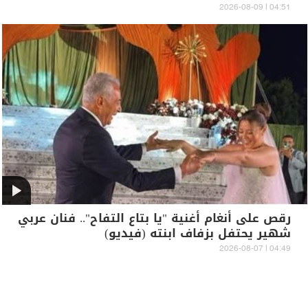
04:51 | 2026-08-09
رقص على أنغام أغنية "يا بتاع التفاح".. فنان عربي
شهير يحتفل بزفاف ابنته (فيديو)
04:49 | 2026-08-07