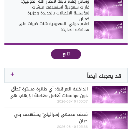
وسائل إعلام تابعة لأنصار الله الحوثيين:
غارات سعودية استهدفت منشآت
لمؤسسة الاتصالات بالحديدة وجزيرة
كمران
اعلام حوثي: السعودية شنت ضربات على
محافظة الحديدة
تابع
قد يعجبك أيضاً
الداخلية العراقية: أي طائرة مسيّرة تحلّق
دون موافقات تُعامَل معاملة الإرهاب هي
ومطلقوها مهما كانت انتماءاتهم
05:37 | 2026-08-10
قصف مدفعي إسرائيليّ يستهدف بني
حيان
05:36 | 2026-08-10