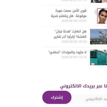
07:15 | 2026-08-05
قوى الأمن عممت صورة
موقوفة.. هل وقعتم ضحية
أعمالها؟
05:24 | 2026-08-05
هل انهارت "هدنة لبنان"
الهشة؟ إقرأوا آخر تقارير
إسرائيلية
09:30 | 2026-08-05
لا مازوت والمولدات "تنطفئ"
10:16 | 2026-08-05
نا عبر بريدك الالكتروني
إشترك