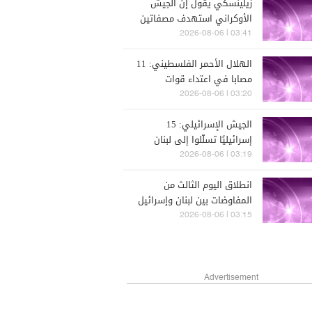
زيلينسكي يقول إن الجيش
الأوكراني استهدف مصفاتين
للنفط في روسيا
03:41 | 2026-08-06
الهلال الأحمر الفلسطيني: 11
مصابا في اعتداء قوات
اسرائيلية عليهم بالضرب خلال
03:20 | 2026-08-06
العملية العسكرية في مخيم
الجيش الإسرائيلي: 15
قلنديا
إسرائيليًا تسلّلوا إلى لبنان
الأربعاء بعد إتلاف السياج
03:19 | 2026-08-06
الحدودي في منطقة الغجر
انطلاق اليوم الثالث من
قبل إعادتهم وتسليمهم
المفاوضات بين لبنان وإسرائيل
للشرطة
في روما
03:15 | 2026-08-06
Advertisement