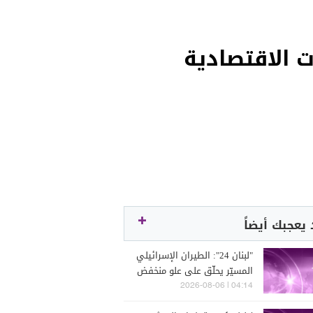
ت الاقتصادية
يعجبك أيضاً
"لبنان 24": الطيران الإسرائيلي
المسيّر يحلّق على علو منخفض
فوق أجواء الضاحية الجنوبية
04:14 | 2026-08-06