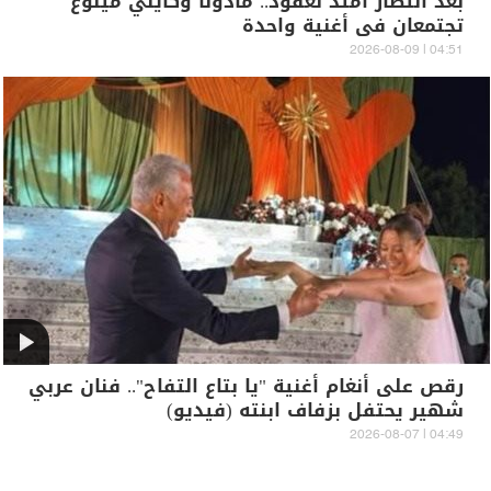
بعد انتظار امتد لعقود.. مادونا وكايلي مينوغ
تجتمعان في أغنية واحدة
04:51 | 2026-08-09
رقص على أنغام أغنية "يا بتاع التفاح".. فنان عربي
شهير يحتفل بزفاف ابنته (فيديو)
04:49 | 2026-08-07