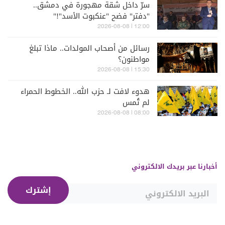
سرّ داخل شقة مهجورة في دمشق..
"دفتر" فضح "عنكبوت الأسد"!"
12:00 | 2026-08-08
رسائل من أصحاب المولدات.. ماذا تبلغ
مواطنون؟
15:30 | 2026-08-08
هدوء لافت لـ حزب الله.. الخطوط الحمراء
لم تُمس
08:00 | 2026-08-08
أخبارنا عبر بريدك الالكتروني
إشترك