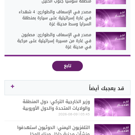
منطقة سوسيا جنوب الخليل
مصدر في الإسعاف والطوارئ: 4 شهداء
في غارة إسرائيلية على سيارة بمنطقة
السرايا وسط مدينة غزة
مصدر في الإسعاف والطوارئ: مصابون
في غارة من مسيرة إسرائيلية على مركبة
في مدينة غزة
تابع
قد يعجبك أيضاً
وزير الخارجية التركي: دول المنطقة
والولايات المتحدة والدول الأوروبية
والآسيوية تطالب بفتح مضيق هرمز فورا
05:45 | 2026-08-09
التلفزيون اليمني: الحوثيون استهدفوا
منشآت مدنية داخل ميناء المخا