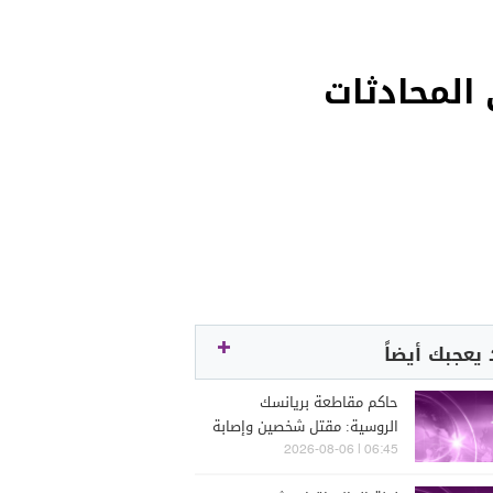
المحادثات
يعجبك أيضاً
حاكم مقاطعة بريانسك
الروسية: مقتل شخصين وإصابة
خمسة آخرين في هجمات
06:45 | 2026-08-06
أوكرانية بطائرات مسيّرة