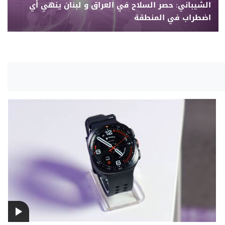
الشيباني: حصر السلاح في العراق و لبنان ينهي أي
اضطراب في المنطقة