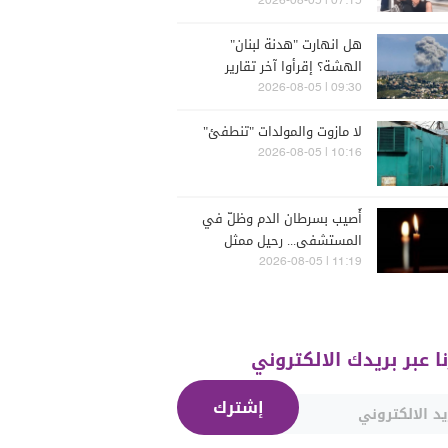
07:15 | 2026-08-05
هل انهارت "هدنة لبنان"
الهشة؟ إقرأوا آخر تقارير
إسرائيلية
09:30 | 2026-08-05
لا مازوت والمولدات "تنطفئ"
10:16 | 2026-08-05
أُصيب بسرطان الدم وظلّ في
المستشفى... رحيل ممثل
مُخضرم عن 74 عاماً
11:19 | 2026-08-05
نا عبر بريدك الالكتروني
إشترك