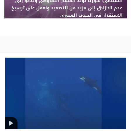
الشيباني: سوريا تؤيد المسار التفاوضي وتدعو إلى
عدم الانزلاق إلى مزيد من التصعيد ونعمل على ترسيخ
الاستقرار في الجنوب السوري