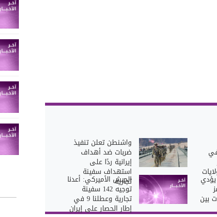
واشنطن تعلن تنفيذ
في
ضربات ضد أهداف
إيرانية ردًا على
ايات
استهداف سفينة
 يؤدي
الجيش الأميركي: أعدنا
تجارية
ز
توجيه 142 سفينة
ت بين
تجارية وعطلنا 9 في
إطار الحصار على إيران