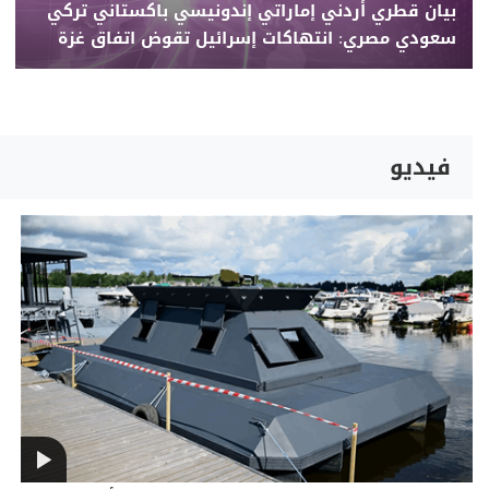
بيان قطري أردني إماراتي إندونيسي باكستاني تركي
سعودي مصري: انتهاكات إسرائيل تقوض اتفاق غزة
فيديو