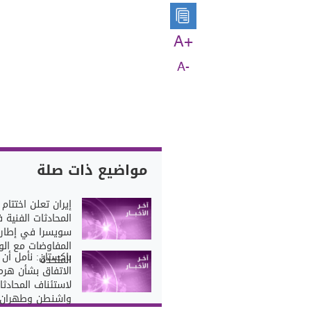
A+
A-
مواضيع ذات صلة
إيران تعلن اختتام
المحادثات الفنية 
سويسرا في إطار
المفاوضات مع الول
باكستان: نأمل أن
المتحدة
الاتفاق بشأن هرم
لاستئناف المحادثا
واشنطن وطهران