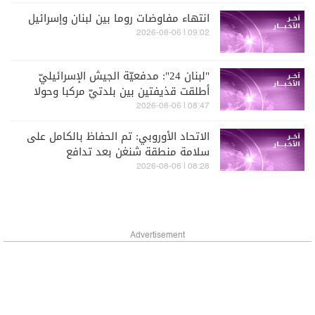
انتهاء مفاوضات روما بين لبنان وإسرائيل
09:02 | 2026-08-06
"لبنان 24": مدفعيّة الجيش الإسرائيليّ
أطلقت قذيفتين بين بلدتيّ مركبا وحولا
واندلاع النيران في المحلة
08:47 | 2026-08-06
الاتحاد الأوروبي: تم الحفاظ بالكامل على
سلامة منطقة شنغن بعد تدافع
المهاجرين عند حدود سبتة
08:28 | 2026-08-06
Advertisement