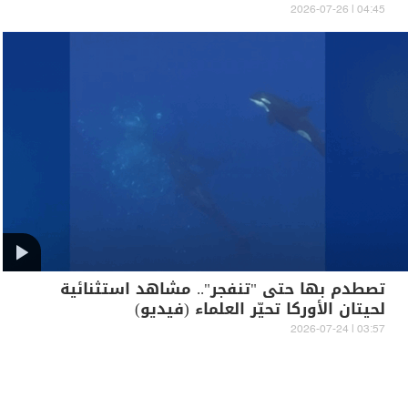
04:45 | 2026-07-26
تصطدم بها حتى "تنفجر".. مشاهد استثنائية
لحيتان الأوركا تحيّر العلماء (فيديو)
03:57 | 2026-07-24