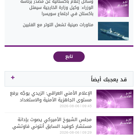
وسائل إعلام باكستانية عن مصدر برئاسة
الوزراء: وكيل وزارة الخارجية سيمثل
باكستان في اجتماع سويسرا
مناورات صينية تشعل التوتر مع الفلبين
تابع
قد يعجبك أيضاً
الإعلام الأمني العراقي: الزيدي يوجّه برفع
مستوى الجاهزية الأمنية والاستعداد
القتالي للقوات الأمنية والعسكرية
09:45 | 2026-08-06
مجلس الشيوخ الأميركي يصوت بإدانة
مستشار كوفيد السابق أنتوني فاوتشي
بتهمة ازدراء الكونغرس
09:29 | 2026-08-06