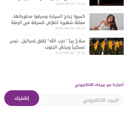
عاماً
11:19 | 2026-08-05
كسروا زجاج السيارة وسرقوا محتوياتها..
ممثلة شهيرة تتعرّض للسرقة في الرملة
البيضاء (فيديو)
00:25 | 2026-08-06
سلاحٌ بيدّ "حزب الله" يُقلق إسرائيل.. ليس
عسكرياً ويخصّ الجنوب
15:00 | 2026-08-05
أخبارنا عبر بريدك الالكتروني
إشترك