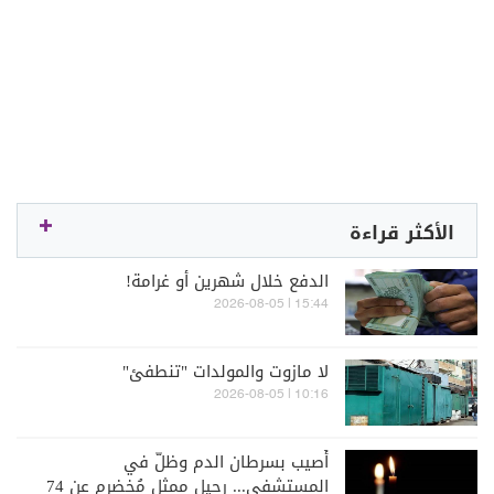
الأكثر قراءة
الدفع خلال شهرين أو غرامة!
15:44 | 2026-08-05
لا مازوت والمولدات "تنطفئ"
10:16 | 2026-08-05
أُصيب بسرطان الدم وظلّ في
المستشفى... رحيل ممثل مُخضرم عن 74