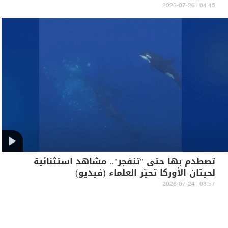
04:45 | 2026-07-26
تصطدم بها حتى "تنفجر".. مشاهد استثنائية
لحيتان الأوركا تحيّر العلماء (فيديو)
03:57 | 2026-07-24