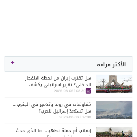
الأكثر قراءة
هل تقترب إيران من لحظة الانفجار
الداخلي؟ تقرير اسرائيلي يكشف
الكواليس
08:30 | 2026-08-06
مُفاوضات في روما وتدمير في الجنوب...
هل تستعدّ إسرائيل للحرب؟
07:00 | 2026-08-06
إنقلاب أم حملة تطهير... ما الذي حدث