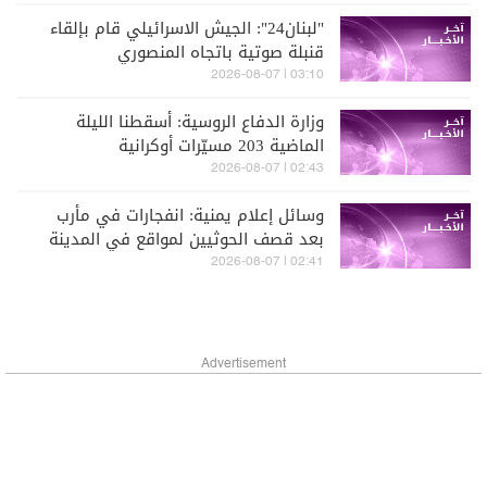
"لبنان24": الجيش الاسرائيلي قام بإلقاء
قنبلة صوتية باتجاه المنصوري
03:10 | 2026-08-07
وزارة الدفاع الروسية: أسقطنا الليلة
الماضية 203 مسيّرات أوكرانية
02:43 | 2026-08-07
وسائل إعلام يمنية: انفجارات في مأرب
بعد قصف الحوثيين لمواقع في المدينة
بالصواريخ والمسيّرات
02:41 | 2026-08-07
Advertisement