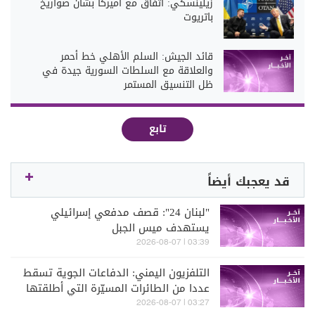
زيلينسكي: اتفاق مع أميركا بشأن صواريخ
باتريوت
قائد الجيش: السلم الأهلي خط أحمر
والعلاقة مع السلطات السورية جيدة في
ظل التنسيق المستمر
تابع
قد يعجبك أيضاً
"لبنان 24": قصف مدفعي إسرائيلي
يستهدف ميس الجبل
03:39 | 2026-08-07
التلفزيون اليمني: الدفاعات الجوية تسقط
عددا من الطائرات المسيّرة التي أطلقتها
جماعة الحوثي فوق مأرب
03:27 | 2026-08-07