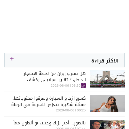
الأكثر قراءة
هل تقترب إيران من لحظة الانفجار
الداخلي؟ تقرير اسرائيلي يكشف
الكواليس
08:30 | 2026-08-06
كسروا زجاج السيارة وسرقوا محتوياتها..
ممثلة شهيرة تتعرّض للسرقة في الرملة
البيضاء (فيديو)
00:25 | 2026-08-06
بالصور... أمير يزبك وحبيب بو أنطون معاً