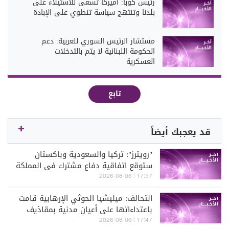
رئيس كوبا: أميركا تسعى للاستيلاء على
بلدنا وتنتهج سياسة تنطوي على الإبادة
مستشار الرئيس السوري للعربية: دعم
الحكومة اللبنانية لا يتم بالتدخلات
العسكرية
تابع
قد يعجبك أيضاً
"رويترز": تركيا والسعودية وباكستان
ستوقع اتفاقية دفاع مشترك في المملكة
الجمعة
17:57 | 2026-08-06
التحالف: ميليشيا الحوثي الإرهابية قامت
باعتداءاتها على أعيان مدنية بمقاذيف
عشوائية
17:47 | 2026-08-06