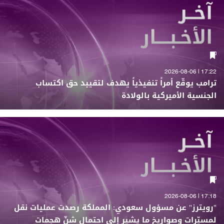
17:22 | 2026-08-06
ترامب يوقّع أمراً تنفيذياً يهدف لتقييد حق اكتساب
الجنسية الأميركية بالولادة
17:18 | 2026-08-06
"رويترز" عن مسؤول سعودي: المملكة رصدت عمليات نقل
لمسيّرات وصواريخ ما يشير إلى احتمال شنّ هجمات