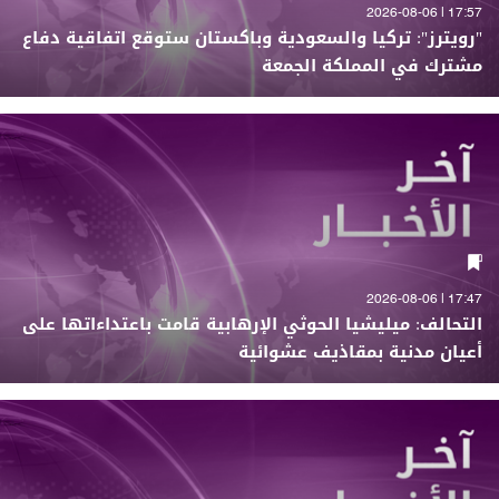
17:57 | 2026-08-06
"رويترز": تركيا والسعودية وباكستان ستوقع اتفاقية دفاع
مشترك في المملكة الجمعة
17:47 | 2026-08-06
التحالف: ميليشيا الحوثي الإرهابية قامت باعتداءاتها على
أعيان مدنية بمقاذيف عشوائية