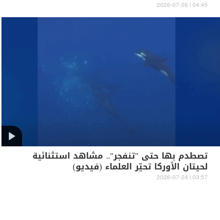
04:45 | 2026-07-26
تصطدم بها حتى "تنفجر".. مشاهد استثنائية
لحيتان الأوركا تحيّر العلماء (فيديو)
03:57 | 2026-07-24