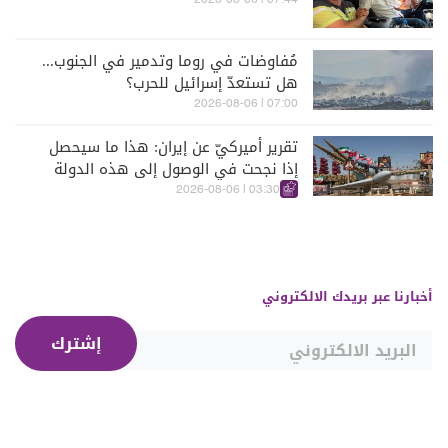
07:44 | 2026-08-06
مُفاوضات في روما وتدمير في الجنوب...
هل تستعدّ إسرائيل للحرب؟
07:00 | 2026-08-06
تقرير أميركيّ عن إيران: هذا ما سيحصل
إذا نجحت في الوصول إلى هذه الدولة
الآسيويّة
03:30 | 2026-08-06
أخبارنا عبر بريدك الالكتروني
إشترك