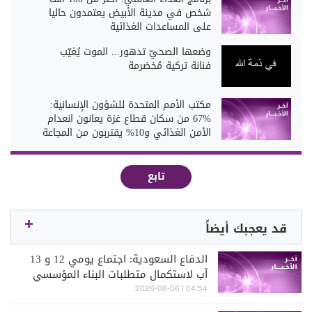
شخص في مدينة الأبيض يعتمدون حاليا
على المساعدات الغذائية
وضعها الصحيّ تدهور... الموت يُغيّب
فنانة تركية مُخضرمة
مكتب الأمم المتحدة للشؤون الإنسانية:
%67 من سكان قطاع غزة يعانون انعدام
الأمن الغذائي و10% يقتربون من المجاعة
تابع
قد يعجبك أيضاً
الدفاع السعودية: اجتماع يومي 12 و 13
آب لاستكمال متطلبات البناء المؤسسي
للتحالف البحري
04:54 | 2026-08-06