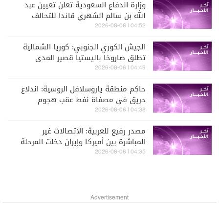
وزارة الدفاع السعودية تعلن تعيين عبد
الله بن سالم الشهري قائدا للتحالف
البحري الدفاعي متعدد الجنسيات
04:52 | 2026-08-06
الجيش الكوري الجنوبي: كوريا الشمالية
تطلق صاروخا باليستيا قصير المدى
04:49 | 2026-08-06
حاكم منطقة ياروسلافل الروسية: اندلاع
حريق في مصفاة نفط عقب هجوم
أوكراني واسع بطائرات مسيّرة
04:38 | 2026-08-06
مصدر رفيع للعربية: الاتصالات غير
المباشرة بين أميركا وإيران دخلت المرحلة
النهائية
04:35 | 2026-08-06
Advertisement