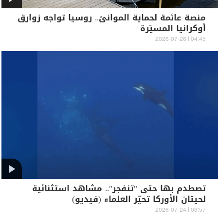
منصة عائمة لحماية الموانئ.. روسيا تواجه زوارق
أوكرانيا المسيّرة
04:45 | 2026-07-26
تصطدم بها حتى "تنفجر".. مشاهد استثنائية
لحيتان الأوركا تحيّر العلماء (فيديو)
03:57 | 2026-07-24