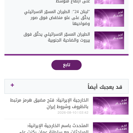
على ارتفاع متوسط
"لبنان 24": الطيران المسيّر الاسرائيلي
يحلّق على علو منخفض فوق صور
وضواحيها
الطيران المسيّر الاسرائيلي يحلّق فوق
بيروت والضاحية الجنوبية
تابع
قد يعجبك أيضاً
الخارجية الإيرانية: فتح مضيق هرمز مرتبط
بالظروف وشروط إيران
03:42 | 2026-08-10
المتحدث باسم الخارجية الإيرانية:
المباحثات مع سلطنة عمان ركزت على