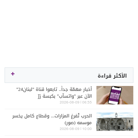
الأكثر قراءة
أخبار مهمّة جداً.. تابعوا قناة "لبنان24"
الآن عبر "واتسآب" بكبسة زرّ
06:55 | 2026-08-09
الحرب تُفرغ المزارات... وقطاع كامل يخسر
موسمه (صور)
10:00 | 2026-08-09