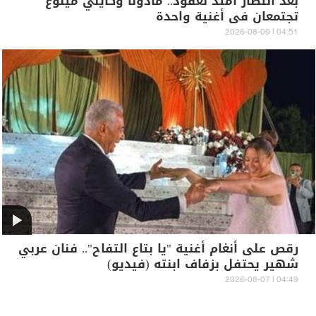
بعد انتظار امتد لعقود.. مادونا وكايلي مينوغ
تجتمعان في أغنية واحدة
04:51 | 2026-08-09
رقص على أنغام أغنية "يا بتاع التفاح".. فنان عربي
شهير يحتفل بزفاف ابنته (فيديو)
04:49 | 2026-08-07