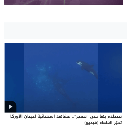
تصطدم بها حتى "تنفجر".. مشاهد استثنائية لحيتان الأوركا
تحيّر العلماء (فيديو)