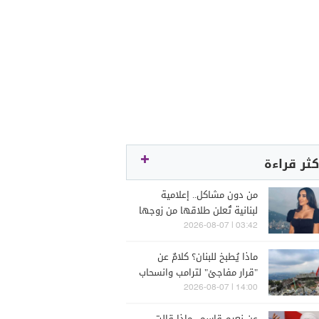
كثر قراءة
من دون مشاكل.. إعلامية
لبنانية تُعلن طلاقها من زوجها
رجل الأعمال
03:42 | 2026-08-07
ماذا يُطبخ للبنان؟ كلامٌ عن
"قرار مفاجئ" لترامب وانسحاب
إسرائيل
14:00 | 2026-08-07
عن نعيم قاسم.. ماذا قالت