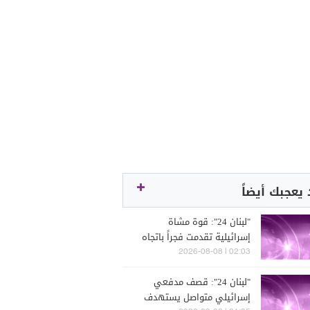
يعجبك أيضاً
"لبنان 24": قوة مشاة
إسرائيلية تقدمت فجراً باتجاه
منطقة شميس عند أطراف
02:03 | 2026-08-08
بلدة كفرشوبا ونفذت اعمال
"لبنان 24": قصف مدفعي
تفتيش في الاحراش
إسرائيلي متواصل يستهدف