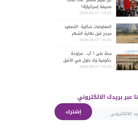
صحيفة إسرائيليّة؟
15:00 | 2026-08-07
المفاوضات شكلية.. التصعيد
مرجح قبل نهاية الشهر
05:00 | 2026-08-07
سنة على 7 آب... مراوحة
حكومية ولا حلول في الأفق
المنظور
09:00 | 2026-08-07
نا عبر بريدك الالكتروني
إشترك