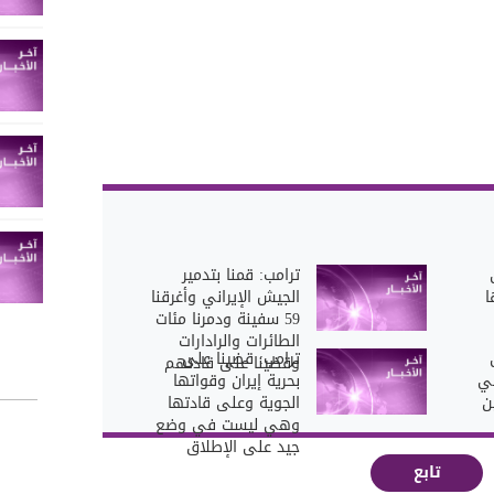
ترامب: قمنا بتدمير
ا
الجيش الإيراني وأغرقنا
59 سفينة ودمرنا مئات
الطائرات والرادارات
ترامب: قضينا على
وقضينا على قادتهم
ني
بحرية إيران وقواتها
ن
الجوية وعلى قادتها
وهي ليست في وضع
جيد على الإطلاق
تابع