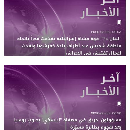
02:03 | 2026-08-08
"لبنان 24": قوة مشاة إسرائيلية تقدمت فجراً باتجاه
منطقة شميس عند أطراف بلدة كفرشوبا ونفذت
اعمال تفتيش في الاحراش
00:28 | 2026-08-08
مسؤولون: حريق في مصفاة "إيلسكي" بجنوب روسيا
بعد هجوم بطائرة مسيّرة