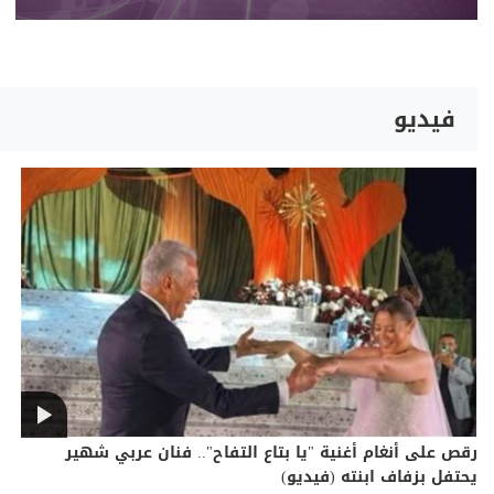
فيديو
رقص على أنغام أغنية "يا بتاع التفاح".. فنان عربي شهير
يحتفل بزفاف ابنته (فيديو)