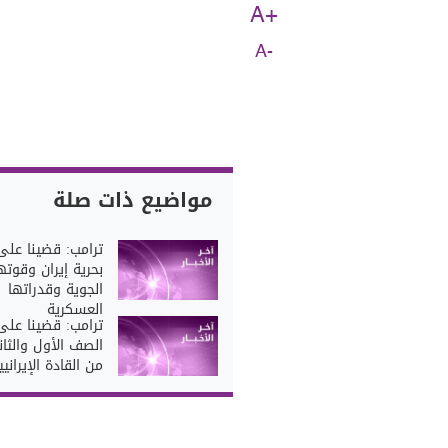
A+
A-
مواضيع ذات صلة
ترامب: قضينا على
بحرية إيران وقوته
الجوية وقدراتها
العسكرية
ترامب: قضينا على
الصف الأول والثا
من القادة الإيرانيي