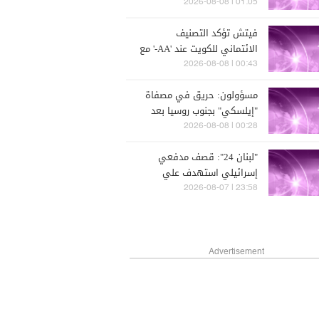
حي الجامعات في كفررمان
01:05 | 2026-08-08
فيتش تؤكد التصنيف
الائتماني للكويت عند 'AA-' مع
نظرة مستقبلية مستقرة
00:43 | 2026-08-08
مسؤولون: حريق في مصفاة
"إيلسكي" بجنوب روسيا بعد
هجوم بطائرة مسيّرة
00:28 | 2026-08-08
"لبنان 24": قصف مدفعي
إسرائيلي استهدف علي
الطاهر
23:58 | 2026-08-07
Advertisement