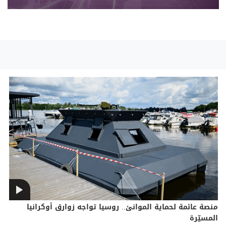
منصة عائمة لحماية الموانئ.. روسيا تواجه زوارق أوكرانيا
المسيّرة