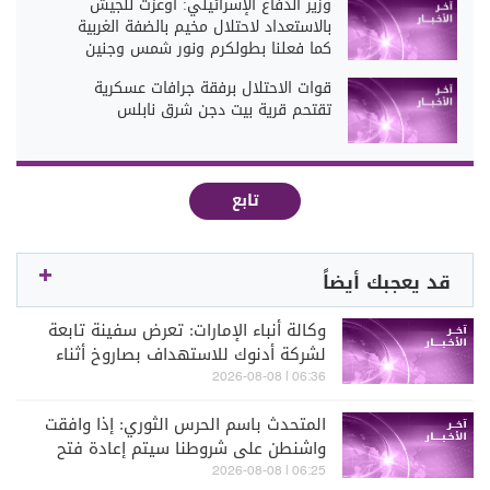
وزير الدفاع الإسرائيلي: أوعزت للجيش
بالاستعداد لاحتلال مخيم بالضفة الغربية
كما فعلنا بطولكرم ونور شمس وجنين
قوات الاحتلال برفقة جرافات عسكرية
تقتحم قرية بيت دجن شرق نابلس
تابع
قد يعجبك أيضاً
وكالة أنباء الإمارات: تعرض سفينة تابعة
لشركة أدنوك للاستهداف بصاروخ أثناء
عبورها مضيق هرمز اليوم
06:36 | 2026-08-08
المتحدث باسم الحرس الثوري: إذا وافقت
واشنطن على شروطنا سيتم إعادة فتح
المضيق دون شك
06:25 | 2026-08-08