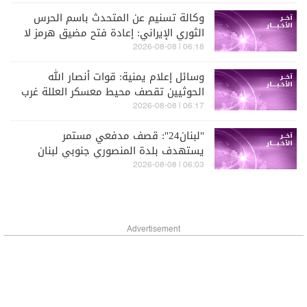
وكالة تسنيم عن المتحدث باسم الحرس
الثوري الإيراني: إعادة فتح مضيق هرمز لا
علاقة لها بالمفاوضات مع سلطنة عمان
06:18 | 2026-08-08
وسائل إعلام يمنية: قوات أنصار الله
الحوثيين تقصف محيط معسكر العللة غرب
مديرية قعطبة في الضالع
06:17 | 2026-08-08
"لبنان24": قصف مدفعي مستمر
يستهدف بلدة المنصوري جنوبي لبنان
06:03 | 2026-08-08
Advertisement