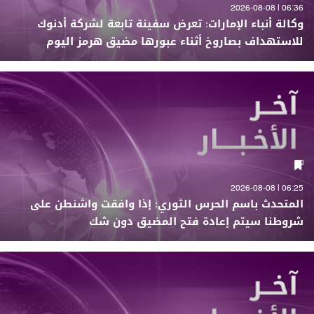
06:36 | 2026-08-08
وكالة أنباء الإمارات: تعرض سفينة تابعة لشركة أدنوك
للاستهداف بصاروخ أثناء عبورها مضيق هرمز اليوم
06:25 | 2026-08-08
المتحدث باسم الحرس الثوري: إذا وافقت واشنطن على
شروطنا سيتم إعادة فتح المضيق دون شك