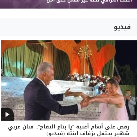
النفط العراقي لكنه غير مفعل حتى الآن
فيديو
رقص على أنغام أغنية "يا بتاع التفاح".. فنان عربي
شهير يحتفل بزفاف ابنته (فيديو)