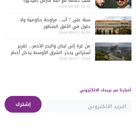
سبب خلافه مع ابنه فارس (فيديو)
02:10 | 2026-08-08
سنة على 7 آب... مراوحة حكومية ولا
حلول في الأفق المنظور
09:00 | 2026-08-07
من غزة إلى لبنان والبحر الأحمر... تقرير
أسترالي يحذر: الشرق الأوسط يدخل أخطر
مراحله
16:00 | 2026-08-07
أخبارنا عبر بريدك الالكتروني
إشترك