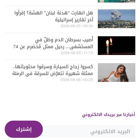
هل انهارت "هدنة لبنان" الهشة؟ إقرأوا
آخر تقارير إسرائيلية
09:30 | 2026-08-05
أُصيب بسرطان الدم وظلّ في
المستشفى... رحيل ممثل مُخضرم عن 74
عاماً
11:19 | 2026-08-05
كسروا زجاج السيارة وسرقوا محتوياتها..
ممثلة شهيرة تتعرّض للسرقة في الرملة
البيضاء (فيديو)
00:25 | 2026-08-06
أخبارنا عبر بريدك الالكتروني
إشترك