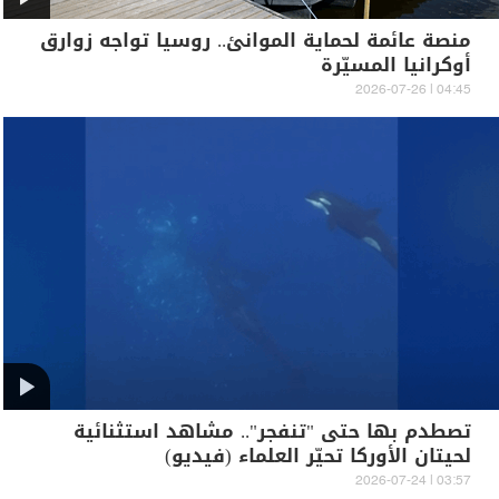
منصة عائمة لحماية الموانئ.. روسيا تواجه زوارق
أوكرانيا المسيّرة
04:45 | 2026-07-26
تصطدم بها حتى "تنفجر".. مشاهد استثنائية
لحيتان الأوركا تحيّر العلماء (فيديو)
03:57 | 2026-07-24