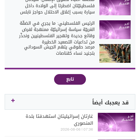
فلسطينيّتان اضطرتا إلى الولادة داخل
سيارة بسبب إغلاق الاحتلال حواجز نابلس
الرئيس الفلسطيني: ما يجري في الضفّة
الغربيّة سياسة إسرائيليّة ممنهجة لفرض
وقائع جديدة وتهجير الفلسطينيين ونحذّر
من تداعيات التصعيد الخطيرة
مرصد حقوقي يتهم الجيش السوداني
بتجنيد نساء كقناصات
تابع
قد يعجبك أيضاً
غارتان إسرائيليتان استهدفتا بلدة
المنصوري
07:36 | 2026-08-06