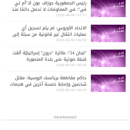
رئيس الجمهورية جوزاف عون للـ"أم تي
في": في المفاوضات لا نحصل دائمًا منذ
البداية على كل ما نريده فهذا مسار
07:27 | 2026-08-06
طويل ولكن علينا الاستمرار فيه
الاتحاد الأوروبي: لم يتم تسجيل أي
عمليات انتقال غير قانونية من سبتة إلى
البرّ الإسباني
06:50 | 2026-08-06
"لبنان 24": طائرة "درون" إسرائيليّة ألقت
قنبلة صوتية على بلدة المنصورة
06:46 | 2026-08-06
حاكم مقاطعة بريانسك الروسية: مقتل
شخصين وإصابة خمسة آخرين في هجمات
أوكرانية بطائرات مسيّرة
06:45 | 2026-08-06
Advertisement