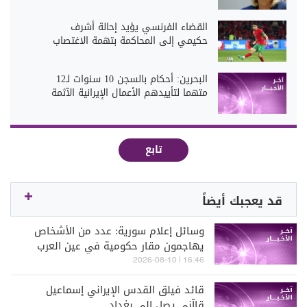
القضاء الفرنسي يؤيد إحالة أشرف
حكيمي إلى المحاكمة بتهمة الاغتصاب
البحرين: أحكام بالسجن 10 سنوات لـ12
متهما لتأييدهم الأعمال الإيرانية الآثمة
تابع
قد يعجبك أيضاً
وسائل إعلام سورية: عدد من الأشخاص
يهاجمون مقار حكومية في عين العرب
كوباني بريف حلب
16:46 | 2026-08-10
قائد فيلق القدس الإيراني إسماعيل
قاآني يصل إلى بغداد