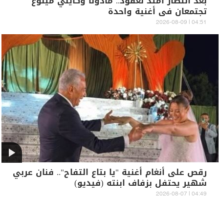
بعد انتظار امتد لعقود.. مادونا وكايلي مينوغ
تجتمعان في أغنية واحدة
04:51 | 2026-08-09
رقص على أنغام أغنية "يا بتاع التفاح".. فنان عربي
شهير يحتفل بزفاف ابنته (فيديو)
04:49 | 2026-08-07