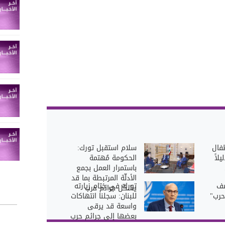
طفال
سلام استقبل تورك:
لاً
الحكومة مُهتمة
باستمرار العمل بجمع
الأدلّة المرتبطة بما قد
صف
تورك في ختام زيارته
يشكّل جرائم حرب
حرب"
للبنان: سجلنا انتهاكات
واسعة قد يرقى
بعضها إلى جرائم حرب