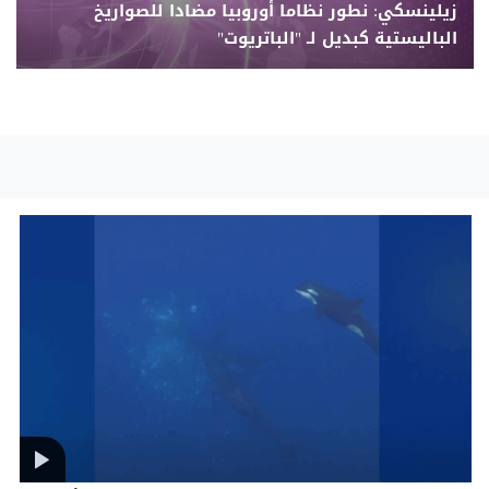
زيلينسكي: نطور نظاما أوروبيا مضادا للصواريخ
الباليستية كبديل لـ "الباتريوت"