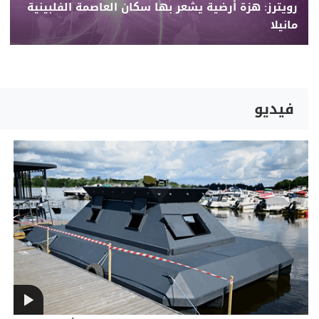
رويترز: هزة أرضية يشعر بها سكان العاصمة الفلبينية
مانيلا
فيديو