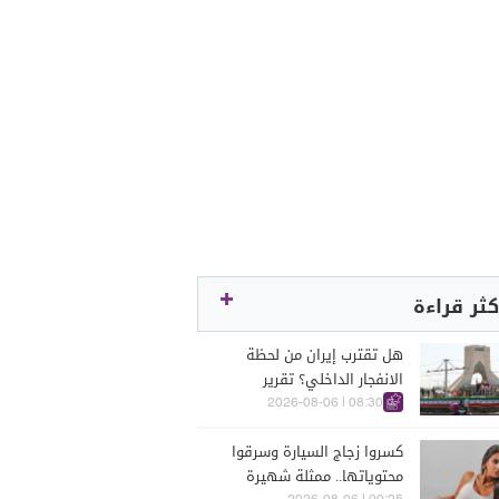
كثر قراءة
هل تقترب إيران من لحظة
الانفجار الداخلي؟ تقرير
اسرائيلي يكشف الكواليس
08:30 | 2026-08-06
كسروا زجاج السيارة وسرقوا
محتوياتها.. ممثلة شهيرة