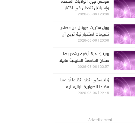
فوكس نيوز: الولايات المتحدة
وإسرائيل تنجحان في اختبار
نظام الدفاع الصاروخي "آرو"
23:06 | 2026-08-06
لتعزيز التصدي للصواريخ
وول ستريت جورنال عن مصادر:
الباليستية بعيدة المدى
تقييمات استخباراتية ترجح أن
يحاول بوتين اختبار تماسك
23:06 | 2026-08-06
حلف الناتو عبر هجوم محدود
رويترز: هزة أرضية يشعر بها
على إحدى دوله خلال السنوات
سكان العاصمة الفلبينية مانيلا
المقبلة
22:57 | 2026-08-06
زيلينسكي: نطور نظاما أوروبيا
مضادا للصواريخ الباليستية
كبديل لـ "الباتريوت"
22:15 | 2026-08-06
Advertisement