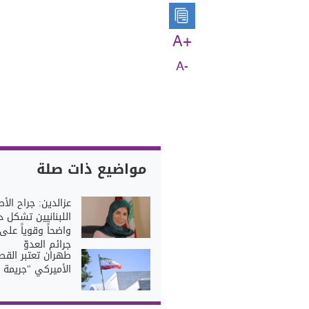
A+
A-
مواضيع ذات صلة
عزالدين: جراح الأ
اللبنانيين تشكل دلي
واضحاً وقوياً على
جرائم العدوّ
طهران تعتبر الق
الأميركي "جريمة 