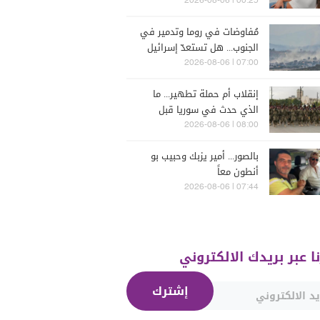
تتعرّض للسرقة في الرملة
00:25 | 2026-08-06
البيضاء (فيديو)
مُفاوضات في روما وتدمير في
الجنوب... هل تستعدّ إسرائيل
للحرب؟
07:00 | 2026-08-06
إنقلاب أم حملة تطهير... ما
الذي حدث في سوريا قبل
يومين؟
08:00 | 2026-08-06
بالصور... أمير يزبك وحبيب بو
أنطون معاً
07:44 | 2026-08-06
نا عبر بريدك الالكتروني
إشترك