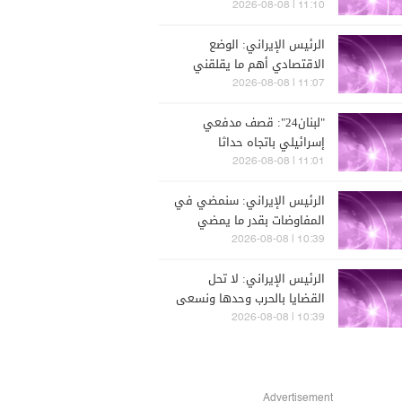
انفجار صاعق أثناء عملهم على
11:10 | 2026-08-08
تفكيك ذخائر في بلدة زوطر
الرئيس الإيراني: الوضع
الغربية
الاقتصادي أهم ما يقلقني
في ظروف اللا حرب واللا سلم
11:07 | 2026-08-08
"لبنان24": قصف مدفعي
إسرائيلي باتجاه حداثا
11:01 | 2026-08-08
الرئيس الإيراني: سنمضي في
المفاوضات بقدر ما يمضي
الطرف الآخر وإذا لم يبد أي
10:39 | 2026-08-08
تقدم فلن نقبل بمطالبه
الرئيس الإيراني: لا تحل
القضايا بالحرب وحدها ونسعى
إلى المضي في مسار السلام
10:39 | 2026-08-08
استنادا إلى بنود مذكرة
التفاهم
Advertisement