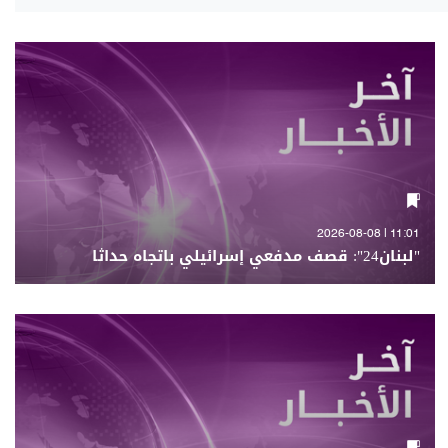
11:01 | 2026-08-08
"لبنان24": قصف مدفعي إسرائيلي باتجاه حداثا