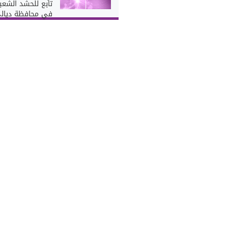
تابع للحشد الشع
في محافظة ديال