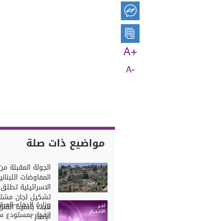
A+
A-
مواضيع ذات صلة
الجولة المقبلة من
المفاوضات اللبناني
الاسرائيلية تطلق
تشكيل لجان مشتر
وزارة الدفاع العرا
للبدء بتنفيذ"اتفاق
انفجار بمستودع س
الإطار"