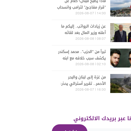
ماذا يُطبخ للبنان؟ كلامٌ عن
"قرار مفاجئ" لترامب وانسحاب
إسرائيل
14:00 | 2026-08-07
عن زيادات الرواتب.. إليكم ما
أعلنه وزير المال بعد لقائه
الراعي
08:07 | 2026-08-08
تبرأ من "الحزب".. محمد إسكندر
يكشف سبب خلافه مع ابنه
فارس (فيديو)
02:10 | 2026-08-08
من غزة إلى لبنان والبحر
الأحمر... تقرير أسترالي يحذر:
الشرق الأوسط يدخل أخطر
16:00 | 2026-08-07
مراحله
نا عبر بريدك الالكتروني