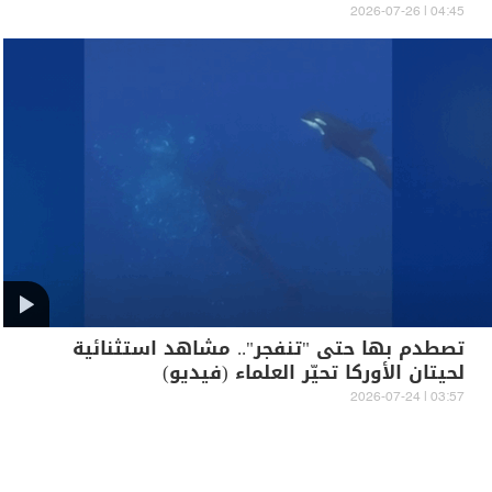
04:45 | 2026-07-26
تصطدم بها حتى "تنفجر".. مشاهد استثنائية
لحيتان الأوركا تحيّر العلماء (فيديو)
03:57 | 2026-07-24