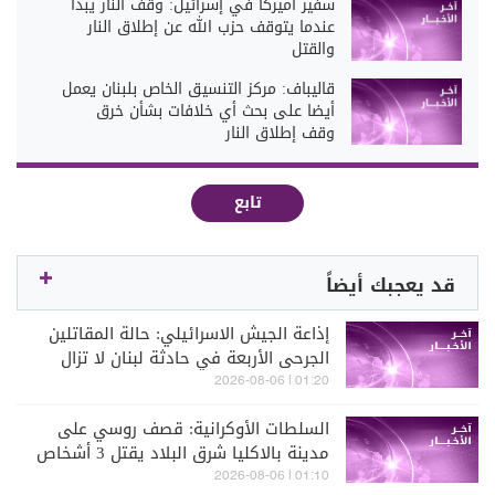
سفير أميركا في إسرائيل: وقف النار يبدأ
عندما يتوقف حزب الله عن إطلاق النار
والقتل
قاليباف: مركز التنسيق الخاص بلبنان يعمل
أيضا على بحث أي خلافات بشأن خرق
وقف إطلاق النار
تابع
قد يعجبك أيضاً
إذاعة الجيش الاسرائيلي: حالة المقاتلين
الجرحى الأربعة في حادثة لبنان لا تزال
صعب
01:20 | 2026-08-06
السلطات الأوكرانية: قصف روسي على
مدينة بالاكليا شرق البلاد يقتل 3 أشخاص
01:10 | 2026-08-06