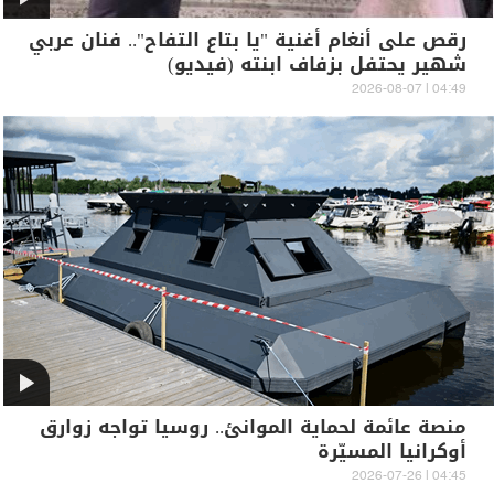
رقص على أنغام أغنية "يا بتاع التفاح".. فنان عربي
شهير يحتفل بزفاف ابنته (فيديو)
04:49 | 2026-08-07
منصة عائمة لحماية الموانئ.. روسيا تواجه زوارق
أوكرانيا المسيّرة
04:45 | 2026-07-26