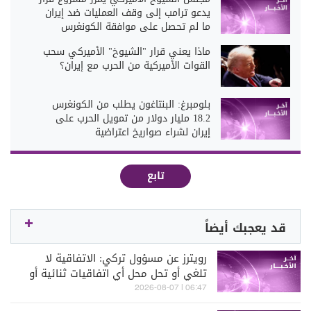
يدعو ترامب إلى وقف العمليات ضد إيران
ما لم تحصل على موافقة الكونغرس
ماذا يعني قرار "الشيوخ" الأميركي سحب
القوات الأميركية من الحرب مع إيران؟
بلومبرغ: البنتاغون يطلب من الكونغرس
18.2 مليار دولار من تمويل الحرب على
إيران لشراء صواريخ اعتراضية
تابع
قد يعجبك أيضاً
رويترز عن مسؤول تركي: الاتفاقية لا
تلغي أو تحل محل أي اتفاقيات ثنائية أو
متعددة الأطراف
06:47 | 2026-08-07