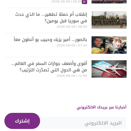
الكواليس
08:30 | 2026-08-06
إنقلاب أم حملة تطهير... ما الذي حدث
في سوريا قبل يومين؟
08:00 | 2026-08-06
بالصور... أمير يزبك وحبيب بو أنطون معاً
07:44 | 2026-08-06
أقوى وأضعف جوازات السفر في العالم...
من هي الدول التي تصدّرت الترتيب؟
12:00 | 2026-08-06
أخبارنا عبر بريدك الالكتروني
إشترك