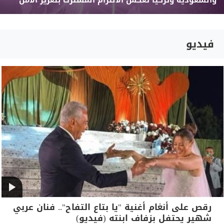
والسعودية وتركيا تعكس الالتزام المشترك بتعزيز الأمن
فيديو
رقص على أنغام أغنية "يا بتاع التفاح".. فنان عربي
شهير يحتفل بزفاف ابنته (فيديو)