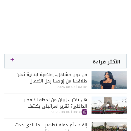
الأكثر قراءة
من دون مشاكل.. إعلامية لبنانية تُعلن
طلاقها من زوجها رجل الأعمال
03:42 | 2026-08-07
هل تقترب إيران من لحظة الانفجار
الداخلي؟ تقرير اسرائيلي يكشف
الكواليس
08:30 | 2026-08-06
إنقلاب أم حملة تطهير... ما الذي حدث