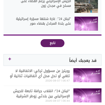
الجيش الإسرائيلي يزعم القضاء على
مسلح في مجدل زون
"لبنان 24": غارة شنتها مسيّرة إسرائيلية
على بلدة المجادل بقضاء صور
تابع
قد يعجبك أيضاً
رويترز عن مسؤول تركي: الاتفاقية لا
تلغي أو تحل محل أي اتفاقيات ثنائية أو
متعددة الأطراف
06:47 | 2026-08-07
"لبنان 24": انقلاب جرافة تابعة للجيش
الإسرائيلي بين بلدتَي زوطر الشرقية
وزوطر الغربية أثناء تنفيذها أعمال تجريف
06:44 | 2026-08-07