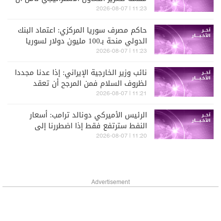
يسهم بتحقيق الاستقرار بالمنطقة
11:23 | 2026-08-07
حاكم مصرف سوريا المركزي: اعتماد البنك
الدولي منحة بـ100 مليون دولار لسوريا
محطة مهمة بمسار تطوير البنية المالية
11:23 | 2026-08-07
نائب وزير الخارجية الإيراني: إذا عدنا مجددا
لظروف السلام فمن المرجح أن تعقد
اجتماعات أمنية بين دول المنطقة
11:21 | 2026-08-07
الرئيس الأميركي دونالد ترامب: أسعار
النفط سترتفع فقط إذا اضطررنا إلى
توجيه ضربة جديدة لإيران
11:20 | 2026-08-07
Advertisement