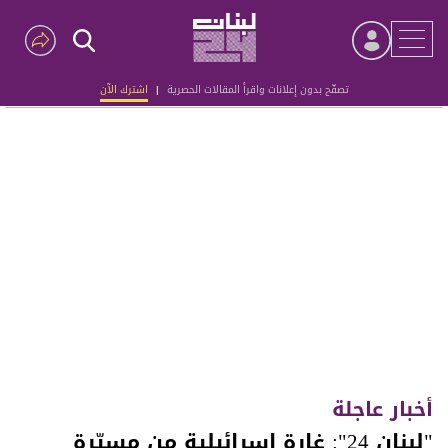
تصفّح بدون إعلانات واقرأ المقالات الحصرية
|
اشترك الآن
Advertisement
أخبار عاجلة
"لبنان 24": غارة إسرائيلية من مسيّرة