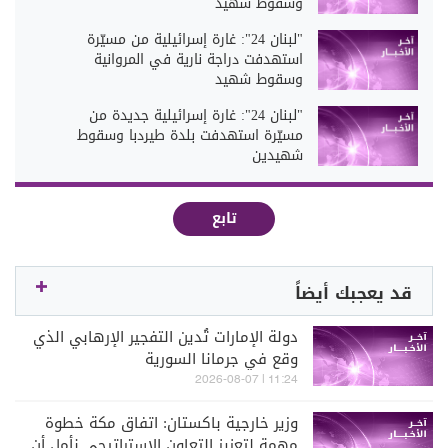
وسقوط شهيد
"لبنان 24": غارة إسرائيلية من مسيّرة
استهدفت دراجة نارية في المروانية
وسقوط شهيد
"لبنان 24": غارة إسرائيلية جديدة من
مسيّرة استهدفت بلدة طيردبا وسقوط
شهيدين
تابع
قد يعجبك أيضاً
دولة الإمارات تُدين التفجير الإرهابي الذي
وقع في جرمانا السورية
11:24 | 2026-08-07
وزير خارجية باكستان: اتفاق مكة خطوة
مهمة لتعزيز التعاون الاستراتيجي نأمل أن