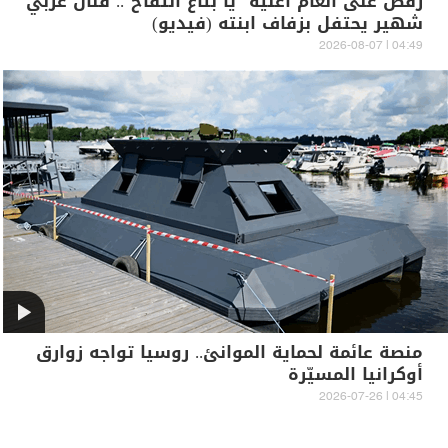
رقص على أنغام أغنية "يا بتاع التفاح".. فنان عربي
شهير يحتفل بزفاف ابنته (فيديو)
04:49 | 2026-08-07
منصة عائمة لحماية الموانئ.. روسيا تواجه زوارق
أوكرانيا المسيّرة
04:45 | 2026-07-26