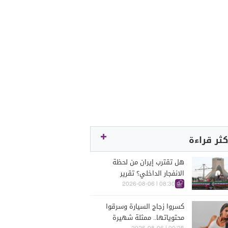
كثر قراءة
هل تقترب إيران من لحظة
الانفجار الداخلي؟ تقرير
اسرائيلي يكشف الكواليس
08:30 | 2026-08-06
كسروا زجاج السيارة وسرقوا
محتوياتها.. ممثلة شهيرة