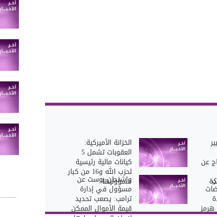
ير
الخزانة الأميركية:
العقوبات تشمل 5
ج عن
كيانات مالية رئيسية
لحزب الله و16 من كبار
ي
واشنطن بوست عن
دة
مسؤوليها
ضات
مسؤول في إدارة
ة
ترامب: يصعب تحديد
 هرمز
قيمة الأموال الممكن