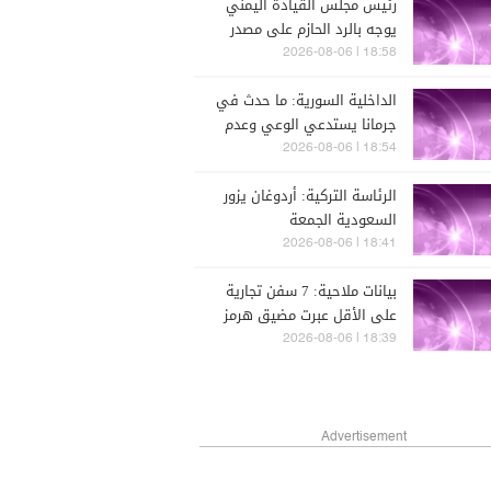
رئيس مجلس القيادة اليمني
يوجه بالرد الحازم على مصدر
التهديدات الحوثية بعد
18:58 | 2026-08-06
هجومها الغادر على حضرموت
الداخلية السورية: ما حدث في
ومأرب
جرمانا يستدعي الوعي وعدم
الانجرار وراء محاولات بث الفتنة
18:54 | 2026-08-06
أو زعزعة السلم الأهلي
الرئاسة التركية: أردوغان يزور
السعودية الجمعة
18:41 | 2026-08-06
بيانات ملاحية: 7 سفن تجارية
على الأقل عبرت مضيق هرمز
خلال الـ 24 ساعة الماضية
18:39 | 2026-08-06
Advertisement