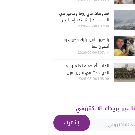
تتعرّض للسرقة في الرملة
00:25 | 2026-08-06
البيضاء (فيديو)
مُفاوضات في روما وتدمير في
الجنوب... هل تستعدّ إسرائيل
للحرب؟
07:00 | 2026-08-06
بالصور... أمير يزبك وحبيب بو
أنطون معاً
07:44 | 2026-08-06
إنقلاب أم حملة تطهير... ما
الذي حدث في سوريا قبل
يومين؟
08:00 | 2026-08-06
نا عبر بريدك الالكتروني
إشترك