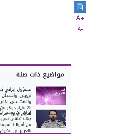
A+
A-
مواضيع ذات صلة
‏مسؤول إيراني كب
لرويترز: واشنطن
وافقت على الإفرا
25 مليار دولار من
إيران: لن نسمح لأ
أموال إيران المجم
جهة تتلقى تعوي
من أموالنا المجمد
بالعبور عبر مضيق