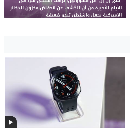
"سي إن إن" عن مسؤولون: ترامب اشتكى سراً في
الأيام الأخيرة من أن الكشف عن انخفاض مخزون الذخائر
الأميركية يجعل واشنطن تبدو ضعيفة