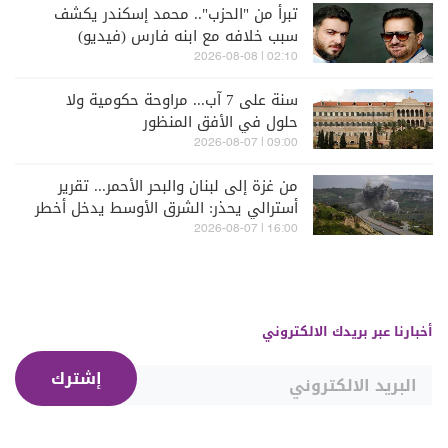
تبرأ من "الحزب".. محمد إسكندر يكشف
سبب خلافه مع ابنه فارس (فيديو)
02:10 | 2026-08-08
سنة على 7 آب... مراوحة حكومية ولا
حلول في الأفق المنظور
09:00 | 2026-08-07
من غزة إلى لبنان والبحر الأحمر... تقرير
أسترالي يحذر: الشرق الأوسط يدخل أخطر
مراحله
16:00 | 2026-08-07
أخبارنا عبر بريدك الالكتروني
إشترك