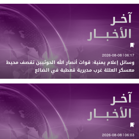
06:17 | 2026-08-08
وسائل إعلام يمنية: قوات أنصار الله الحوثيين تقصف محيط
معسكر العللة غرب مديرية قعطبة في الضالع
06:03 | 2026-08-08