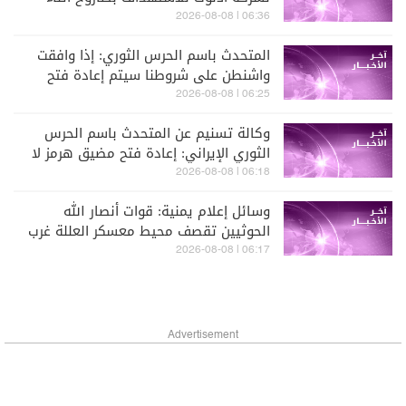
عبورها مضيق هرمز اليوم
06:36 | 2026-08-08
المتحدث باسم الحرس الثوري: إذا وافقت
واشنطن على شروطنا سيتم إعادة فتح
المضيق دون شك
06:25 | 2026-08-08
وكالة تسنيم عن المتحدث باسم الحرس
الثوري الإيراني: إعادة فتح مضيق هرمز لا
علاقة لها بالمفاوضات مع سلطنة عمان
06:18 | 2026-08-08
وسائل إعلام يمنية: قوات أنصار الله
الحوثيين تقصف محيط معسكر العللة غرب
مديرية قعطبة في الضالع
06:17 | 2026-08-08
Advertisement