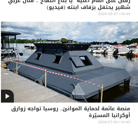
رقص على أنغام أغنية "يا بتاع التفاح".. فنان عربي
شهير يحتفل بزفاف ابنته (فيديو)
04:49 | 2026-08-07
منصة عائمة لحماية الموانئ.. روسيا تواجه زوارق
أوكرانيا المسيّرة
04:45 | 2026-07-26