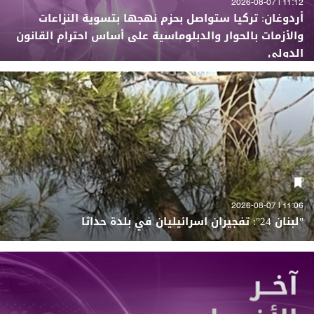
11:12 | 2026-08-07
أردوغان: تركيا ستواصل بحزم نهجها بتسوية النزاعات
والأزمات بالحوار والدبلوماسية على أساس احترام القانون
الدولي
11:06 | 2026-08-07
"لبنان 24": تفجيران اسرائيليان في بلدة حداثا