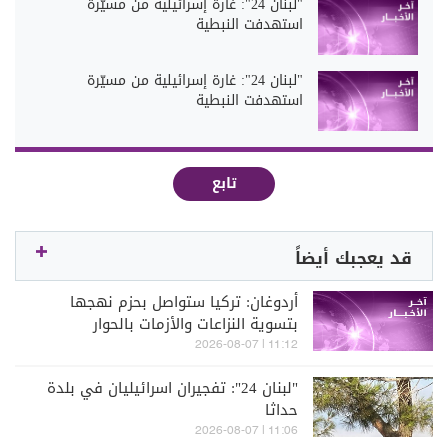
"لبنان 24": غارة إسرائيلية من مسيّرة
استهدفت النبطية
"لبنان 24": غارة إسرائيلية من مسيّرة
استهدفت النبطية
تابع
قد يعجبك أيضاً
أردوغان: تركيا ستواصل بحزم نهجها
بتسوية النزاعات والأزمات بالحوار
والدبلوماسية على أساس احترام القانون
11:12 | 2026-08-07
الدولي
"لبنان 24": تفجيران اسرائيليان في بلدة
حداثا
11:06 | 2026-08-07