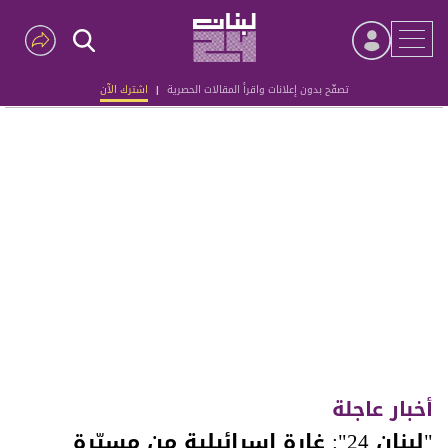
تصفّح بدون إعلانات واقرأ المقالات الحصرية
|
اشترك الآن
Advertisement
أخبار عاجلة
"لبنان 24": غارة إسرائيلية من مسيّرة