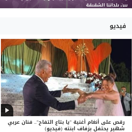
بين بلداننا الشقيقة
فيديو
رقص على أنغام أغنية "يا بتاع التفاح".. فنان عربي
شهير يحتفل بزفاف ابنته (فيديو)