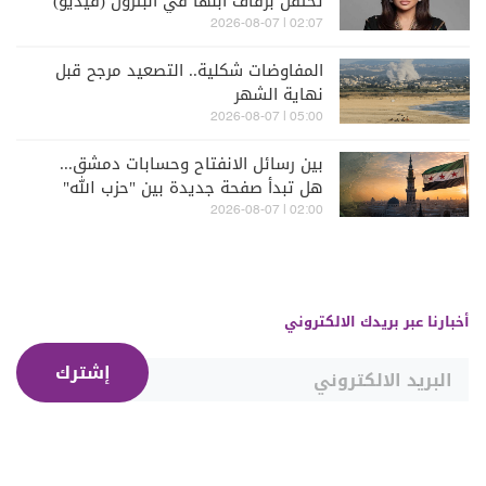
تحتفل بزفاف ابنها في البترون (فيديو)
02:07 | 2026-08-07
المفاوضات شكلية.. التصعيد مرجح قبل
نهاية الشهر
05:00 | 2026-08-07
بين رسائل الانفتاح وحسابات دمشق...
هل تبدأ صفحة جديدة بين "حزب الله"
وسوريا - الشرع؟
02:00 | 2026-08-07
أخبارنا عبر بريدك الالكتروني
إشترك