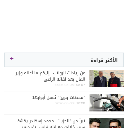
الأكثر قراءة
عن زيادات الرواتب.. إليكم ما أعلنه وزير
المال بعد لقائه الراعي
08:07 | 2026-08-08
"محطات بنزين" تُقفل أبوابها!
13:20 | 2026-08-08
تبرأ من "الحزب".. محمد إسكندر يكشف
سبب خلافه مع ابنه فارس (فيديو)