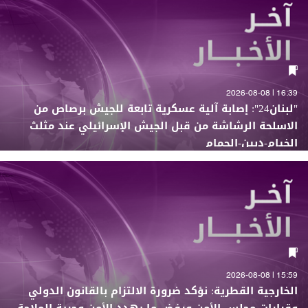
16:39 | 2026-08-08
"لبنان24": إصابة آلية عسكرية تابعة للجيش برصاص من
الاسلحة الرشاشة من قبل الجيش الإسرائيلي عند مثلث
الخيام-دبين-الحمام
15:59 | 2026-08-08
الخارجية القطرية: نؤكد ضرورة الالتزام بالقانون الدولي