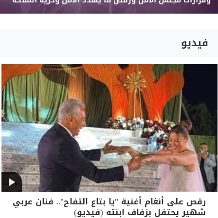
وقرارات مجلس الأمن ورفض ما يهدد الأمن وحرية الملاحة
فيديو
رقص على أنغام أغنية "يا بتاع التفاح".. فنان عربي
شهير يحتفل بزفاف ابنته (فيديو)