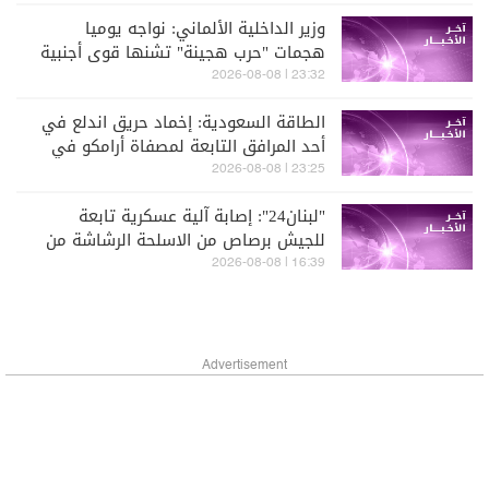
وزير الداخلية الألماني: نواجه يوميا
هجمات "حرب هجينة" تشنها قوى أجنبية
23:32 | 2026-08-08
الطاقة السعودية: إخماد حريق اندلع في
أحد المرافق التابعة لمصفاة أرامكو في
جازان
23:25 | 2026-08-08
"لبنان24": إصابة آلية عسكرية تابعة
للجيش برصاص من الاسلحة الرشاشة من
قبل الجيش الإسرائيلي عند مثلث الخيام-
16:39 | 2026-08-08
دبين-الحمام
Advertisement