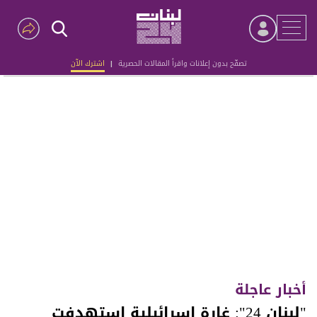
تصفّح بدون إعلانات واقرأ المقالات الحصرية
|
اشترك الآن
Advertisement
أخبار عاجلة
"لبنان 24": غارة إسرائيلية استهدفت