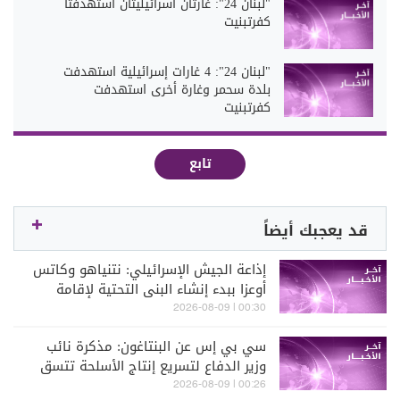
"لبنان 24": غارتان اسرائيليتان استهدفتا
كفرتبنيت
"لبنان 24": 4 غارات إسرائيلية استهدفت
بلدة سحمر وغارة أخرى استهدفت
كفرتبنيت
تابع
قد يعجبك أيضاً
إذاعة الجيش الإسرائيلي: نتنياهو وكاتس
أوعزا ببدء إنشاء البنى التحتية لإقامة
مدينة جديدة في رفح جنوبي قطاع غزة
00:30 | 2026-08-09
سي بي إس عن البنتاغون: مذكرة نائب
وزير الدفاع لتسريع إنتاج الأسلحة تتسق
مع جهود إعادة بناء الصناعة الدفاعية
00:26 | 2026-08-09