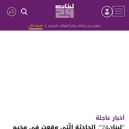
تصفّح بدون إعلانات واقرأ المقالات الحصرية
|
اشترك الآن
Advertisement
أخبار عاجلة
"لبنان24": الحادثة الّتي وقعت في مخيم