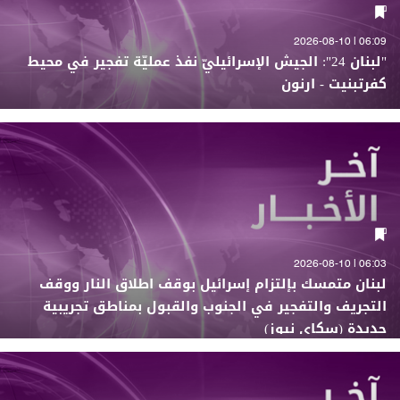
06:09 | 2026-08-10
"لبنان 24": الجيش الإسرائيليّ نفذ عمليّة تفجير في محيط
كفرتبنيت - ارنون
06:03 | 2026-08-10
لبنان متمسك بإلتزام إسرائيل بوقف اطلاق النار ووقف
التجريف والتفجير في الجنوب والقبول بمناطق تجريبية
جديدة (سكاي نيوز)