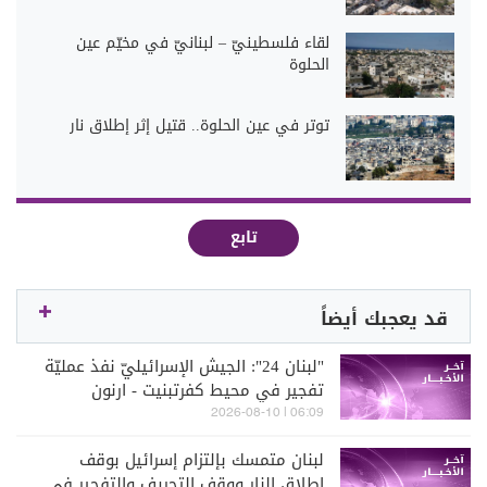
لقاء فلسطينيّ – لبنانيّ في مخيّم عين
الحلوة
توتر في عين الحلوة.. قتيل إثر إطلاق نار
تابع
قد يعجبك أيضاً
"لبنان 24": الجيش الإسرائيليّ نفذ عمليّة
تفجير في محيط كفرتبنيت - ارنون
06:09 | 2026-08-10
لبنان متمسك بإلتزام إسرائيل بوقف
اطلاق النار ووقف التجريف والتفجير في