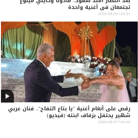
بعد انتظار امتد لعقود.. مادونا وكايلي مينوغ
تجتمعان في أغنية واحدة
04:51 | 2026-08-09
رقص على أنغام أغنية "يا بتاع التفاح".. فنان عربي
شهير يحتفل بزفاف ابنته (فيديو)
04:49 | 2026-08-07