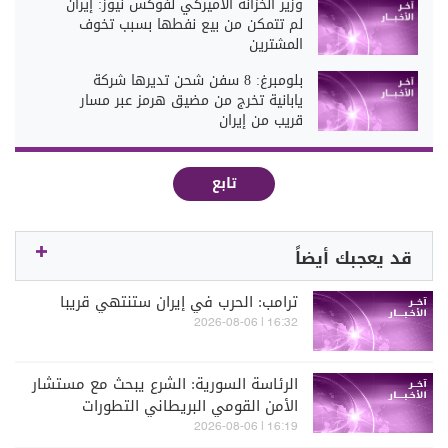
وزير الخزانة الأميركي لفوكس نيوز: إيران
لم تتمكن من بيع نفطها بسبب تخوف
المشترين
بلومبرغ: 8 سفن شحن تديرها شركة
يابانية تخرج من مضيق هرمز عبر مسار
قريب من إيران
تابع
قد يعجبك أيضاً
ترامب: الحرب في إيران ستنتهي قريبا
16:32 | 2026-08-06
الرئاسة السورية: الشرع يبحث مع مستشار
الأمن القومي البريطاني التطورات
الإقليمية والدولية
16:19 | 2026-08-06