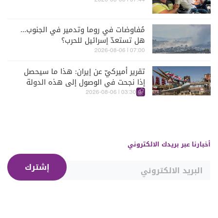
07:44 | 2026-08-06
مُفاوضات في روما وتدمير في الجنوب...
هل تستعدّ إسرائيل للحرب؟
07:00 | 2026-08-06
تقرير أميركيّ عن إيران: هذا ما سيحصل
إذا نجحت في الوصول إلى هذه الدولة
الآسيويّة
03:30 | 2026-08-06
أخبارنا عبر بريدك الالكتروني
إشترك