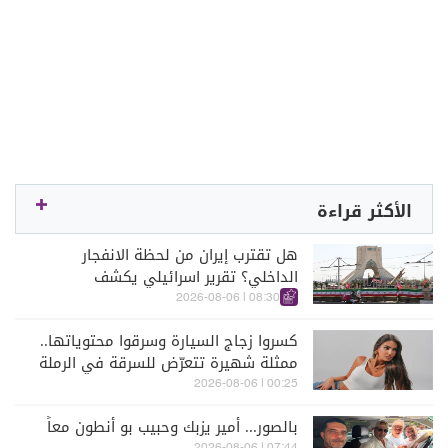
الأكثر قراءة
هل تقترب إيران من لحظة الانفجار
الداخلي؟ تقرير اسرائيلي يكشف
الكواليس
08:30 | 2026-08-06
كسروا زجاج السيارة وسرقوا محتوياتها..
ممثلة شهيرة تتعرّض للسرقة في الرملة
البيضاء (فيديو)
00:25 | 2026-08-06
بالصور... أمير يزبك وحبيب بو أنطون معاً