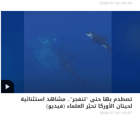
04:45 | 2026-07-26
تصطدم بها حتى "تنفجر".. مشاهد استثنائية
لحيتان الأوركا تحيّر العلماء (فيديو)
03:57 | 2026-07-24