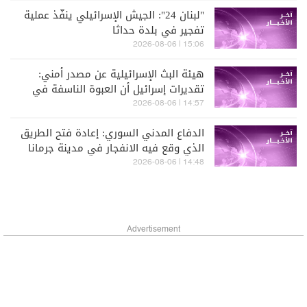
"لبنان 24": الجيش الإسرائيلي ينفّذ عملية
تفجير في بلدة حداثا
15:06 | 2026-08-06
هيئة البث الإسرائيلية عن مصدر أمني:
تقديرات إسرائيل أن العبوة الناسفة في
مجدل زون زرعت قبل وقف إطلاق النار
14:57 | 2026-08-06
الدفاع المدني السوري: إعادة فتح الطريق
الذي وقع فيه الانفجار في مدينة جرمانا
أمام حركة السير بعد إزالة آثار الانفجار
14:48 | 2026-08-06
بالكامل
Advertisement