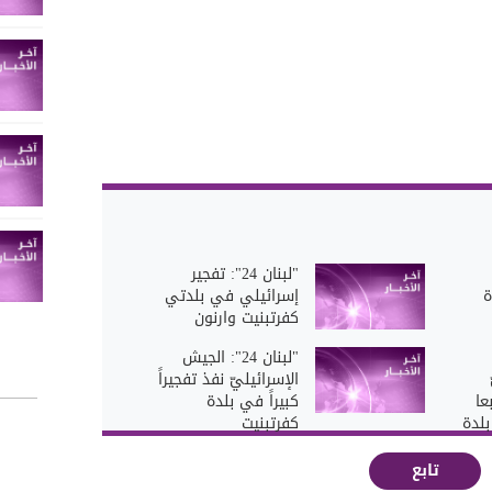
"لبنان 24": تفجير
ة
إسرائيلي في بلدتي
كفرتبنيت وارنون
"لبنان 24": الجيش
الإسرائيليّ نفذ تفجيراً
عا
كبيراً في بلدة
لدة
كفرتبنيت
تابع