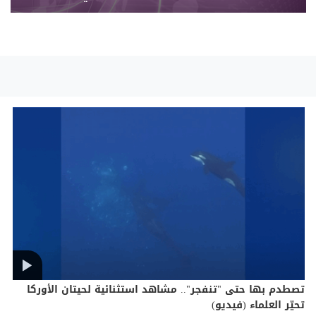
تصطدم بها حتى "تنفجر".. مشاهد استثنائية لحيتان الأوركا
تحيّر العلماء (فيديو)