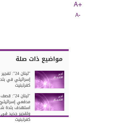
A+
A-
مواضيع ذات صلة
"لبنان 24": تفجير
إسرائيلي في بلد
كفرتبنيت
"لبنان 24": قصف
مدفعي إسرائيليّ
استهدف بلدة شب
وتفجير جديد في ب
كفرتبنيت