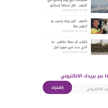
الجنوب... هل تستعدّ إسرائيل
للحرب؟
07:00 | 2026-08-06
بالصور... أمير يزبك وحبيب بو
أنطون معاً
07:44 | 2026-08-06
إنقلاب أم حملة تطهير... ما
الذي حدث في سوريا قبل
يومين؟
08:00 | 2026-08-06
نا عبر بريدك الالكتروني
إشترك