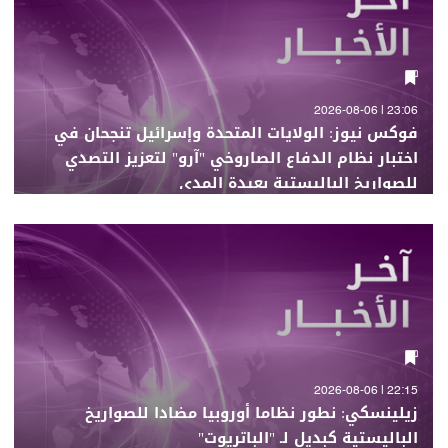
23:06 | 2026-08-06
فوكس نيوز: الولايات المتحدة وإسرائيل تنجحان في
اختبار نظام الدفاع الصاروخي "آرو" لتعزيز التصدي
للصواريخ الباليستية بعيدة المدى
22:15 | 2026-08-06
زيلينسكي: نطور نظاما أوروبيا مضادا للصواريخ
الباليستية كبديل لـ "الباتريوت"