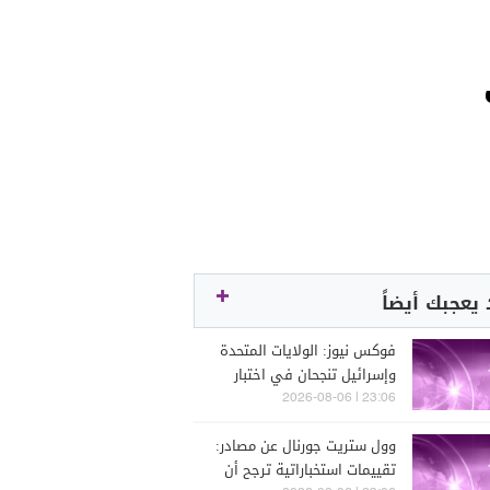
يعجبك أيضاً
فوكس نيوز: الولايات المتحدة
وإسرائيل تنجحان في اختبار
نظام الدفاع الصاروخي "آرو"
23:06 | 2026-08-06
لتعزيز التصدي للصواريخ
وول ستريت جورنال عن مصادر:
الباليستية بعيدة المدى
تقييمات استخباراتية ترجح أن