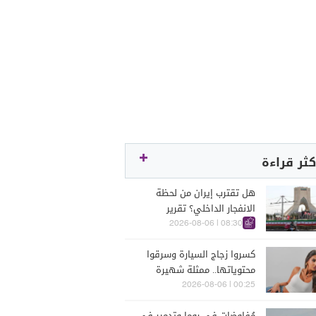
كثر قراءة
هل تقترب إيران من لحظة
الانفجار الداخلي؟ تقرير
اسرائيلي يكشف الكواليس
08:30 | 2026-08-06
كسروا زجاج السيارة وسرقوا
محتوياتها.. ممثلة شهيرة
تتعرّض للسرقة في الرملة
00:25 | 2026-08-06
البيضاء (فيديو)
مُفاوضات في روما وتدمير في