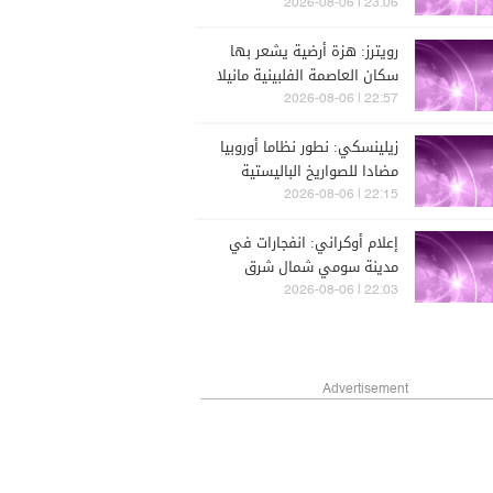
يحاول بوتين اختبار تماسك
23:06 | 2026-08-06
حلف الناتو عبر هجوم محدود
رويترز: هزة أرضية يشعر بها
على إحدى دوله خلال السنوات
سكان العاصمة الفلبينية مانيلا
المقبلة
22:57 | 2026-08-06
زيلينسكي: نطور نظاما أوروبيا
مضادا للصواريخ الباليستية
كبديل لـ "الباتريوت"
22:15 | 2026-08-06
إعلام أوكراني: انفجارات في
مدينة سومي شمال شرق
البلاد بالتزامن مع إعلان حالة
22:03 | 2026-08-06
التأهب الجوي
Advertisement