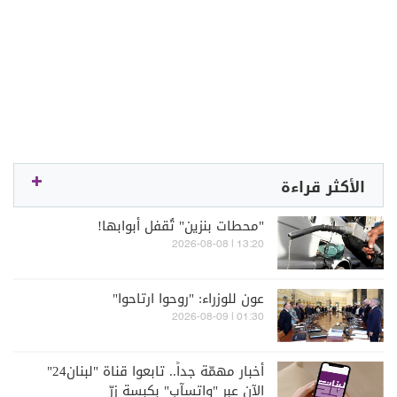
الأكثر قراءة
"محطات بنزين" تُقفل أبوابها!
13:20 | 2026-08-08
عون للوزراء: "روحوا ارتاحوا"
01:30 | 2026-08-09
أخبار مهمّة جداً.. تابعوا قناة "لبنان24"
الآن عبر "واتسآب" بكبسة زرّ