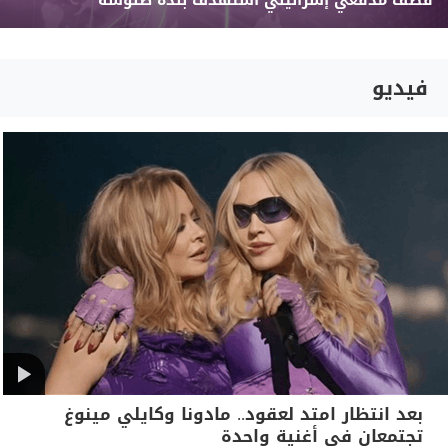
قصف مدفعيّ إسرائيليّ استهدف بلدة طلوسة
فيديو
بعد انتظار امتد لعقود.. مادونا وكايلي مينوغ
تجتمعان في أغنية واحدة