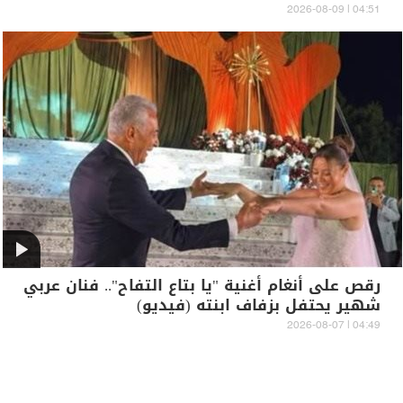
04:51 | 2026-08-09
رقص على أنغام أغنية "يا بتاع التفاح".. فنان عربي
شهير يحتفل بزفاف ابنته (فيديو)
04:49 | 2026-08-07