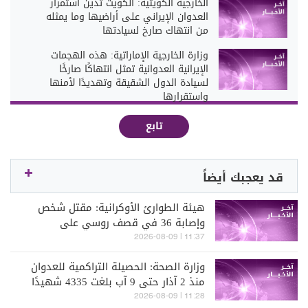
الخارجية الكويتية: الكويت تدين استمرار
العدوان الإيراني على أراضيها وما يمثله
من انتهاك صارخ لسيادتها
وزارة الخارجية الإماراتية: هذه الهجمات
الإيرانية العدوانية تمثل انتهاكًا صارخًا
لسيادة الدول الشقيقة وتهديدًا لأمنها
واستقرارها
تابع
قد يعجبك أيضاً
هيئة الطوارئ الأوكرانية: مقتل شخص
وإصابة 36 في قصف روسي على
مقاطعة خاركيف
11:37 | 2026-08-09
وزارة الصحة: الحصيلة التراكمية للعدوان
منذ 2 آذار حتى 9 آب بلغت 4335 شهيدًا
و12277 جريحًا
11:28 | 2026-08-09