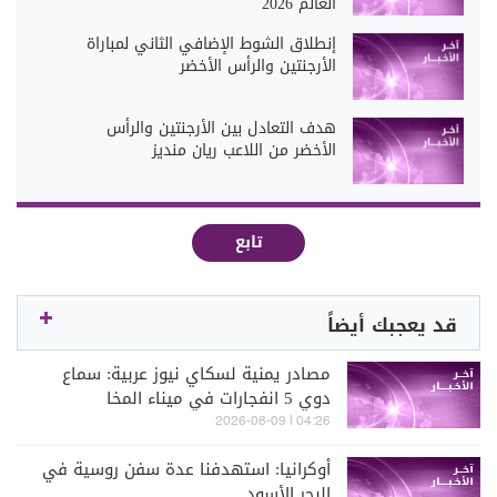
العالم 2026
إنطلاق الشوط الإضافي الثاني لمباراة
الأرجنتين والرأس الأخضر
هدف التعادل بين الأرجنتين والرأس
الأخضر من اللاعب ريان منديز
تابع
قد يعجبك أيضاً
مصادر يمنية لسكاي نيوز عربية: سماع
دوي 5 انفجارات في ميناء المخا
04:26 | 2026-08-09
أوكرانيا: استهدفنا عدة سفن روسية في
البحر الأسود