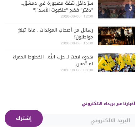
سرّ داخل شقة مهجورة في دمشق..
"دفتر" فضح "عنكبوت الأسد"!"
12:00 | 2026-08-08
رسائل من أصحاب المولدات.. ماذا تبلغ
مواطنون؟
15:30 | 2026-08-08
هدوء لافت لـ حزب الله.. الخطوط الحمراء
لم تُمس
08:00 | 2026-08-08
أخبارنا عبر بريدك الالكتروني
إشترك