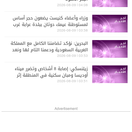
04:08 | 2026-08-09
وزراء وأعضاء كنيست يضعون حجر أساس
لمستوطنة عيمك دوتان ببلدة عرابة غرب
جنين شمالي الضفة الغربية (الجزيرة)
03:58 | 2026-08-09
البحرين: نؤكد تضامننا الكامل مع المملكة
العربية السعودية ودعمنا التام لها ونعد
أمنها جزءا لا يتجزأ من أمننا
03:53 | 2026-08-09
زيلنسكي: إصابة 8 أشخاص وتضرر ميناء
أوديسا ومبان سكنية في المنطقة إثر
هجوم روسي خلال الليل
03:51 | 2026-08-09
Advertisement