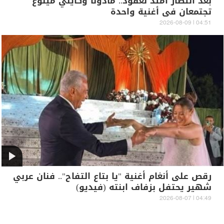
بعد انتظار امتد لعقود.. مادونا وكايلي مينوغ
تجتمعان في أغنية واحدة
04:51 | 2026-08-09
رقص على أنغام أغنية "يا بتاع التفاح".. فنان عربي
شهير يحتفل بزفاف ابنته (فيديو)
04:49 | 2026-08-07