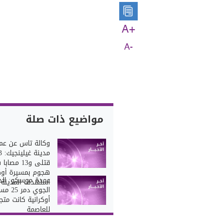
A+
A-
مواضيع ذات صلة
وكالة تاس عن عم
مدينة غيلي
قتلى و13 مصا
هجوم بمسيرة أوكر
عمدة موسكو: الد
استهدف المدينة
الجوي دمر 
أوكرانية كانت مت
للعاصمة