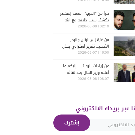
إسرائيل
14:00 | 2026-08-07
تبرأ من "الحزب".. محمد إسكندر
يكشف سبب خلافه مع ابنه
فارس (فيديو)
02:10 | 2026-08-08
من غزة إلى لبنان والبحر
الأحمر... تقرير أسترالي يحذر:
الشرق الأوسط يدخل أخطر
16:00 | 2026-08-07
مراحله
عن زيادات الرواتب.. إليكم ما
أعلنه وزير المال بعد لقائه
الراعي
08:07 | 2026-08-08
نا عبر بريدك الالكتروني
إشترك