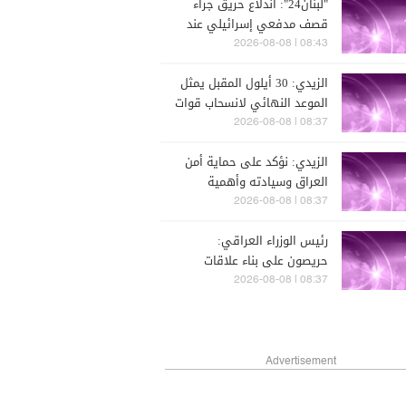
"لبنان24": اندلاع حريق جراء
قصف مدفعي إسرائيلي عند
الأطراف الغربية لمدينة ميس
08:43 | 2026-08-08
الجبل قرب مجمع الإمام الصدر
الزيدي: 30 أيلول المقبل يمثل
الرياضي
الموعد النهائي لانسحاب قوات
التحالف من العراق
08:37 | 2026-08-08
الزيدي: نؤكد على حماية أمن
العراق وسيادته وأهمية
الركون إلى الحوار في القضايا
08:37 | 2026-08-08
الإقليمية والدولية
رئيس الوزراء العراقي:
حريصون على بناء علاقات
متوازنة مع دول الجوار وعدم
08:37 | 2026-08-08
السماح باستخدام أراضينا
لتهديد أمنها
Advertisement