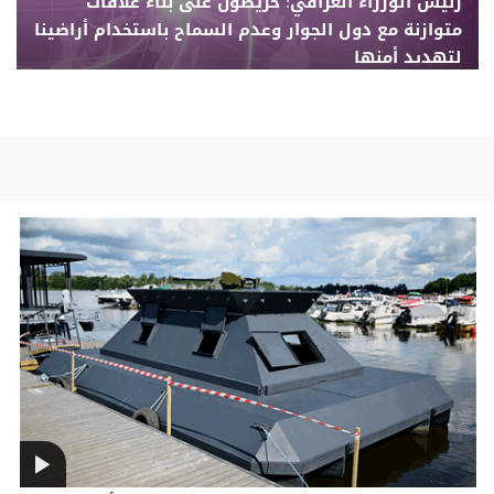
رئيس الوزراء العراقي: حريصون على بناء علاقات
متوازنة مع دول الجوار وعدم السماح باستخدام أراضينا
لتهديد أمنها