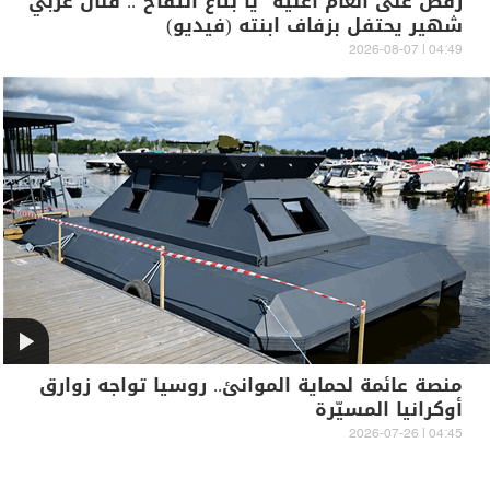
رقص على أنغام أغنية "يا بتاع التفاح".. فنان عربي
شهير يحتفل بزفاف ابنته (فيديو)
04:49 | 2026-08-07
منصة عائمة لحماية الموانئ.. روسيا تواجه زوارق
أوكرانيا المسيّرة
04:45 | 2026-07-26