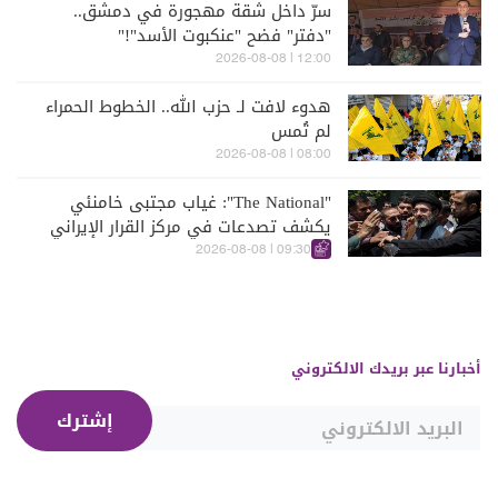
سرّ داخل شقة مهجورة في دمشق..
"دفتر" فضح "عنكبوت الأسد"!"
12:00 | 2026-08-08
هدوء لافت لـ حزب الله.. الخطوط الحمراء
لم تُمس
08:00 | 2026-08-08
"The National": غياب مجتبى خامنئي
يكشف تصدعات في مركز القرار الإيراني
09:30 | 2026-08-08
أخبارنا عبر بريدك الالكتروني
إشترك