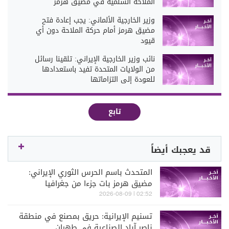
الملاحة السلمية في مضيق هرمز
وزير الخارجية الألماني: يجب إعادة فتح
مضيق هرمز أمام حركة الملاحة دون أي
قيود
نائب وزير الخارجية الإيراني: تلقينا رسائل
من الولايات المتحدة تفيد باستعدادها
للعودة إلى التزاماتها
تابع
قد يعجبك أيضاً
المتحدث باسم الحرس الثوري الإيراني:
مضيق هرمز بات جزءا من جغرافيا
المواجهة بالنسبة لنا وليس مجرد ممر
02:52 | 2026-08-09
مائي
تسنيم الإيرانية: حريق بمصنع في منطقة
ناصر آباد الصناعية في طهران