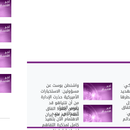
كي:
واشنطن بوست عن
تهديد
مسؤولين: الاستخبارات
خطرها
الأميركية حذرت الإدارة
كل
من أن نتنياهو قد
تفاق
رئيس الوزراء
يقوض جهود اتفاق
ي:
البريطاني: يجب
سلام دائم مع إيران
ائم
الاهتمام الآن بتنفيذ
كامل لمذكرة التفاهم