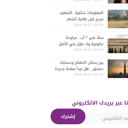
البترون (فيديو)
02:07 | 2026-08-07
المفاوضات شكلية.. التصعيد
مرجح قبل نهاية الشهر
05:00 | 2026-08-07
سنة على 7 آب... مراوحة
حكومية ولا حلول في الأفق
المنظور
09:00 | 2026-08-07
بين رسائل الانفتاح وحسابات
دمشق... هل تبدأ صفحة جديدة
بين "حزب الله" وسوريا -
02:00 | 2026-08-07
الشرع؟
نا عبر بريدك الالكتروني
إشترك