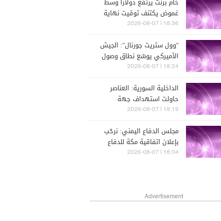
خام برنت يرتفع دولاراً وسط
غموض يكتنف توقيت نهاية
حرب إيران
18:36 | 2026-08-07
"وول ستريت جورنال": الجيش
الأميركي يوسّع نطاق وصول
شركات السلاح لميادين الاختبار
18:24 | 2026-08-07
ومواقع التجارب التابعة له
الداخلية السورية: العناصر
حاولت استهداف جهة
حكومية وتم العثور على عبوات
18:19 | 2026-08-07
ناسفة وأسلحة بحوزتهما
مجلس الدفاع اليمني: نرحّب
بإعلان اتفاقية مكة للدفاع
المشترك بين الأشقاء في
18:04 | 2026-08-07
السعودية وتركيا وباكستان
Advertisement