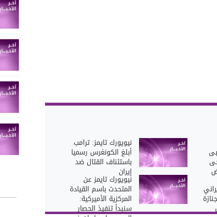
نيويورك تايمز: ترامب
بى
أبلغ الكونغرس رسميا
حى
باستئناف القتال ضد
ض
إيران
نيويورك تايمز عن
راني
المتحدث باسم القيادة
نازة
المركزية الأميركية:
سنبدأ تنفيذ الحصار