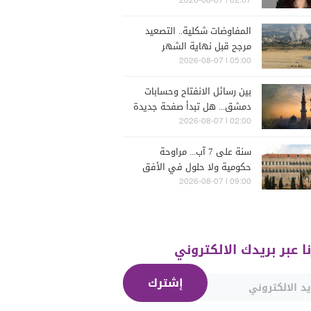
البترون (فيديو)
02:07 | 2026-08-07
المفاوضات شكلية.. التصعيد
مرجح قبل نهاية الشهر
05:00 | 2026-08-07
بين رسائل الانفتاح وحسابات
دمشق... هل تبدأ صفحة جديدة
بين "حزب الله" وسوريا -
02:00 | 2026-08-07
الشرع؟
سنة على 7 آب... مراوحة
حكومية ولا حلول في الأفق
المنظور
09:00 | 2026-08-07
نا عبر بريدك الالكتروني
إشترك