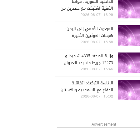
الداخلية السورية: قواتنا
الأمنية اشتبكت مع عنصرين من
تنظيم داعش قبل تحييدهما
16:29 | 2026-08-07
المبعوث الأممي إلى اليمن:
هجمات الحوثيين الأخيرة
تسببت في سقوط قتلى
15:58 | 2026-08-07
مدنيين
وزارة الصحة: 4335 شهيدا و
12273 جريحا منذ بدء العدوان
في 2 آذار
15:46 | 2026-08-07
الرئاسة التركية: اتفاقية
الدفاع مع السعودية وباكستان
لا تتعارض مع التزاماتنا في
15:32 | 2026-08-07
النيتو ولا تشكل حلفا موازيا له
Advertisement