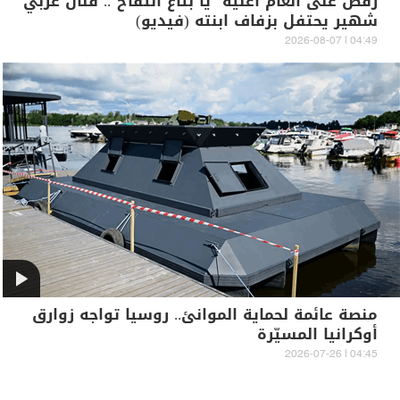
رقص على أنغام أغنية "يا بتاع التفاح".. فنان عربي
شهير يحتفل بزفاف ابنته (فيديو)
04:49 | 2026-08-07
منصة عائمة لحماية الموانئ.. روسيا تواجه زوارق
أوكرانيا المسيّرة
04:45 | 2026-07-26