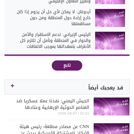
وتعزيز التعاون الإقليمي
أردوغان: لا يمكن لأي حل أن يدوم إذا كان
خارج إرادة دول المنطقة ومن دون
مساهمتها
الرئيس الإيراني: ندعم الاستقرار والأمن
والحوار في المنطقة ونأمل أن تلتزم كل
الأطراف بتعهداتها بموجب الاتفاقات
تابع
قد يعجبك أيضاً
الجيش اليمني: نفذنا عملا عسكريا ضد
العناصر الحوثية الإرهابية وعتادها
22:33 | 2026-08-07
CNN عن مصادر مطلعة: رئيس هيئة
الأركان المشتركة الأميركية يبحث عن