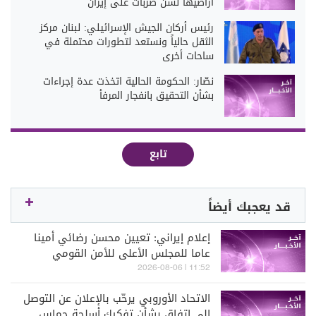
أراضيها لشن ضربات على إيران
رئيس أركان الجيش الإسرائيلي: لبنان مركز
الثقل حالياً ونستعد لتطورات محتملة في
ساحات أخرى
نصّار: الحكومة الحالية اتخذت عدة إجراءات
بشأن التحقيق بانفجار المرفأ
تابع
قد يعجبك أيضاً
إعلام إيراني: تعيين محسن رضائي أمينا
عاما للمجلس الأعلى للأمن القومي
11:52 | 2026-08-06
الاتحاد الأوروبي يرحّب بالإعلان عن التوصل
إلى اتفاق بشأن تفكيك أسلحة حماس