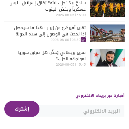
سلاحٌ بيدّ "حزب الله" يُقلق إسرائيل.. ليس
عسكرياً ويخصّ الجنوب
15:00 | 2026-08-05
تقرير أميركيّ عن إيران: هذا ما سيحصل
إذا نجحت في الوصول إلى هذه الدولة
الآسيويّة
03:30 | 2026-08-06
تقرير بريطاني يُحذّر: هل تنزلق سوريا
لمواجهة الحزب؟
15:45 | 2026-08-05
أخبارنا عبر بريدك الالكتروني
إشترك