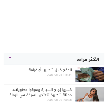
الأكثر قراءة
الدفع خلال شهرين أو غرامة!
15:44 | 2026-08-05
كسروا زجاج السيارة وسرقوا محتوياتها..
ممثلة شهيرة تتعرّض للسرقة في الرملة
البيضاء (فيديو)
00:25 | 2026-08-06