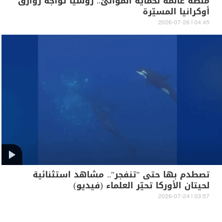
منصة عائمة لحماية الموانئ.. روسيا تواجه زوارق
أوكرانيا المسيّرة
04:45 | 2026-07-26
تصطدم بها حتى "تنفجر".. مشاهد استثنائية
لحيتان الأوركا تحيّر العلماء (فيديو)
03:57 | 2026-07-24