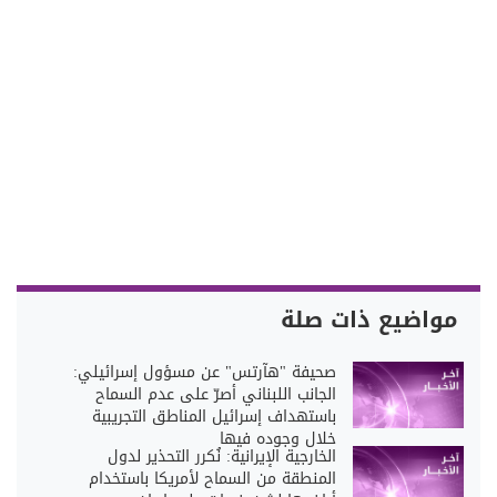
مواضيع ذات صلة
صحيفة "هآرتس" عن مسؤول إسرائيلي:
الجانب اللبناني أصرّ على عدم السماح
باستهداف إسرائيل المناطق التجريبية
خلال وجوده فيها
الخارجية الإيرانية: نُكرر التحذير لدول
المنطقة من السماح لأمريكا باستخدام