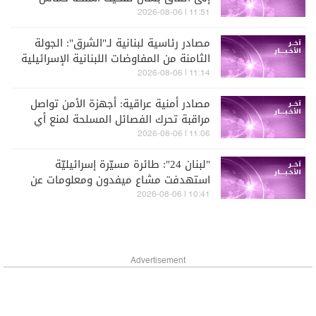
والانسحاب الكامل للقوات الإسرائيلية من
11:51 | 2026-08-06
قطاع غزة
مصادر رئاسية لبنانية لـ"الشرق": الجولة
الثامنة من المفاوضات اللبنانية الإسرائيلية
تنطلق مطلع أيلول
11:14 | 2026-08-06
مصادر أمنية عراقية: أجهزة الأمن تواصل
مراقبة تحرك الفصائل المسلحة لمنع أي
هجمات من العراق
11:06 | 2026-08-06
"لبنان 24": طائرة مسيّرة إسرائيليّة
استهدفت مشاع ميفدون ومعلومات عن
إستشهاد شخص
10:41 | 2026-08-06
Advertisement