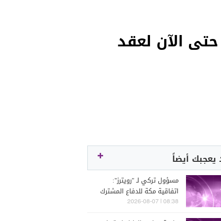
حتى الآن لعقد
يعجبك أيضاً
مسؤول تركي لـ "رويترز":
اتفاقية مكة للدفاع المشترك
لا تستهدف أي طرف بعينه
08:38 | 2026-08-07