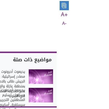
A+
A-
مواضيع ذات صلة
يديعوت أحرونوت 
مصادر إسرائيلية:
الجيش طالب بالاح
بمنطقة عازلة والإ
يديعوت أحرونوت 
على تفكيك السلا
مسؤول: تسليم
في الجنوب
المنطقتين التجريبي
سيستغرق أسابيع