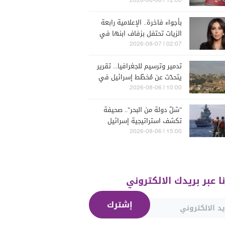
التي تصدّرت الترتيب؟
12:00 | 2026-08-06
بأجواء فاخرة.. الإعلامية رابعة
الزيات تحتفل بزفاف ابنها في
البترون (فيديو)
02:07 | 2026-08-07
تدمير وترسيم للجغرافيا... تقرير
يتحدّث عن مُخطّط إسرائيل في
جنوب لبنان
10:00 | 2026-08-06
"شلّ دولة من البحر".. صحيفة
تكشف استراتيجية إسرائيل
البحرية الجديدة في مواجهة
15:00 | 2026-08-06
"حزب الله"
نا عبر بريدك الالكتروني
إشترك