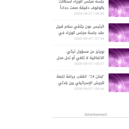
جلسة مجلس الوزراء استهلت
بالوقوف دقيقة صمت حداداً
على رحيل الوزير السابق
08:26 | 2026-08-07
ميشال الخوري
الرئيس عون يلتقي سلام قبيل
عقد جلسة مجلس الوزراء في
قصر بعبدا
07:44 | 2026-08-07
رويترز عن مسؤول تركي:
الاتفاقية لا تلغي أو تحل محل
أي اتفاقيات ثنائية أو متعددة
06:47 | 2026-08-07
الأطراف
"لبنان 24": انقلاب جرافة تابعة
للجيش الإسرائيلي بين بلدتَي
زوطر الشرقية وزوطر الغربية
06:44 | 2026-08-07
أثناء تنفيذها أعمال تجريف قبل
أن يستقدم جرافة ثانية
لسحبها
Advertisement