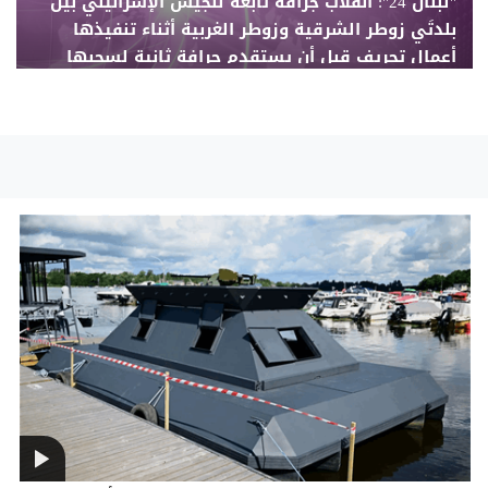
"لبنان 24": انقلاب جرافة تابعة للجيش الإسرائيلي بين
بلدتَي زوطر الشرقية وزوطر الغربية أثناء تنفيذها
أعمال تجريف قبل أن يستقدم جرافة ثانية لسحبها