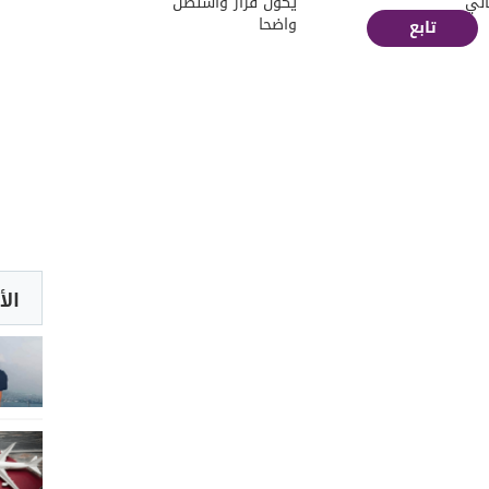
اني
يكون قرار واشنطن
واضحا
تابع
الأ