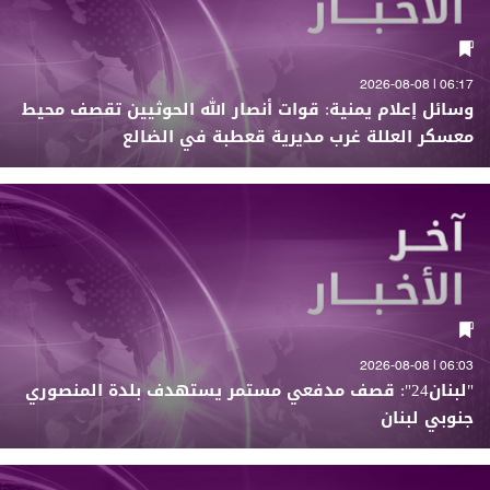
06:17 | 2026-08-08
وسائل إعلام يمنية: قوات أنصار الله الحوثيين تقصف محيط
معسكر العللة غرب مديرية قعطبة في الضالع
06:03 | 2026-08-08
"لبنان24": قصف مدفعي مستمر يستهدف بلدة المنصوري
جنوبي لبنان