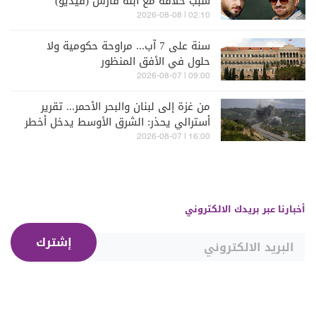
سبب خلافه مع ابنه فارس (فيديو)
02:10 | 2026-08-08
سنة على 7 آب... مراوحة حكومية ولا
حلول في الأفق المنظور
09:00 | 2026-08-07
من غزة إلى لبنان والبحر الأحمر... تقرير
أسترالي يحذر: الشرق الأوسط يدخل أخطر
مراحله
16:00 | 2026-08-07
أخبارنا عبر بريدك الالكتروني
إشترك