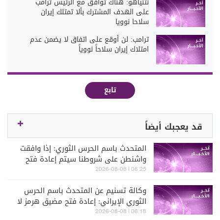
نتنياهو: هناك توافق مع الرئيس ترامب
على الهدف المشترك بألا تمتلك إيران
سلاحا نوويا
ترامب: لن أوقع على اتفاق لا يضمن عدم
امتلاك إيران سلاحاً نووياً
تابع
قد يعجبك أيضاً
المتحدث باسم الحرس الثوري: إذا وافقت
واشنطن على شروطنا سيتم إعادة فتح
المضيق دون شك
06:25 | 2026-08-08
وكالة تسنيم عن المتحدث باسم الحرس
الثوري الإيراني: إعادة فتح مضيق هرمز لا
علاقة لها بالمفاوضات مع سلطنة عمان
06:18 | 2026-08-08