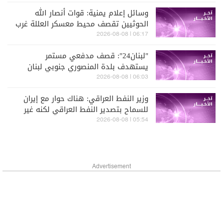
وسائل إعلام يمنية: قوات أنصار الله
الحوثيين تقصف محيط معسكر العللة غرب
مديرية قعطبة في الضالع
06:17 | 2026-08-08
"لبنان24": قصف مدفعي مستمر
يستهدف بلدة المنصوري جنوبي لبنان
06:03 | 2026-08-08
وزير النفط العراقي: هناك حوار مع إيران
للسماح بتصدير النفط العراقي لكنه غير
مفعل حتى الآن
05:54 | 2026-08-08
Advertisement