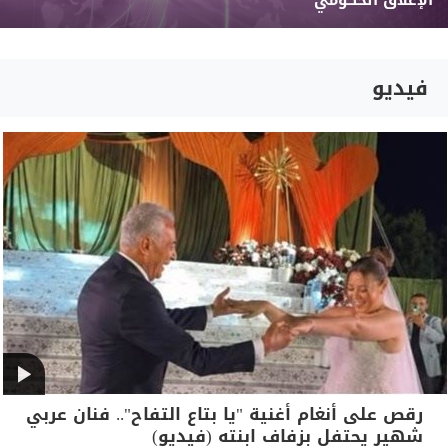
الإغلاق الحكومي
فيديو
رقص على أنغام أغنية "يا بتاع التفاح".. فنان عربي
شهير يحتفل بزفاف ابنته (فيديو)