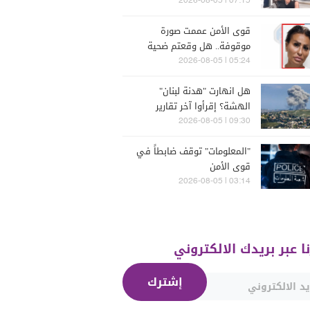
07:15 | 2026-08-05
قوى الأمن عممت صورة
موقوفة.. هل وقعتم ضحية
أعمالها؟
05:24 | 2026-08-05
هل انهارت "هدنة لبنان"
الهشة؟ إقرأوا آخر تقارير
إسرائيلية
09:30 | 2026-08-05
"المعلومات" توقف ضابطاً في
قوى الأمن
03:14 | 2026-08-05
نا عبر بريدك الالكتروني
إشترك