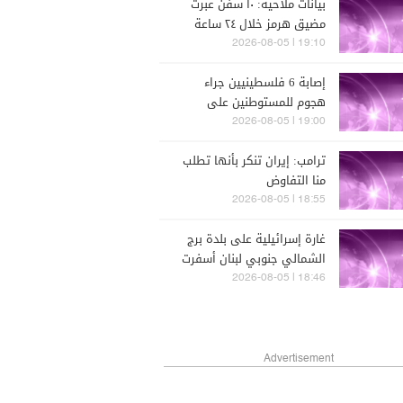
بيانات ملاحية: ١٠ سفن عبرت
مضيق هرمز خلال ٢٤ ساعة
الماضية
19:10 | 2026-08-05
إصابة 6 فلسطينيين جراء
هجوم للمستوطنين على
مسافر يطا جنوبي الخليل
19:00 | 2026-08-05
ترامب: إيران تنكر بأنها تطلب
منا التفاوض
18:55 | 2026-08-05
غارة إسرائيلية على بلدة برج
الشمالي جنوبي لبنان أسفرت
عن وقوع إصابات
18:46 | 2026-08-05
Advertisement