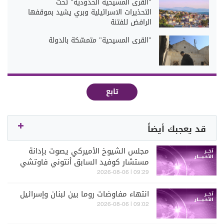
"القرى المسيحية الحدودية" تحت
التحذيرات الاسرائيلية وبري يشيد بموقفها
الرافض للفتنة
"القرى المسيحية" متمسّكة بالدولة
تابع
قد يعجبك أيضاً
مجلس الشيوخ الأميركي يصوت بإدانة
مستشار كوفيد السابق أنتوني فاوتشي
بتهمة ازدراء الكونغرس
09:29 | 2026-08-06
انتهاء مفاوضات روما بين لبنان وإسرائيل
09:02 | 2026-08-06