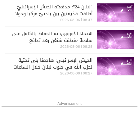
"لبنان 24": مدفعيّة الجيش الإسرائيليّ
أطلقت قذيفتين بين بلدتيّ مركبا وحولا
واندلاع النيران في المحلة
08:47 | 2026-08-06
الاتحاد الأوروبي: تم الحفاظ بالكامل على
سلامة منطقة شنغن بعد تدافع
المهاجرين عند حدود سبتة
08:28 | 2026-08-06
الجيش الإسرائيلي: هاجمنا بنى تحتية
لحزب الله في جنوب لبنان خلال الساعات
الماضية
08:27 | 2026-08-06
Advertisement