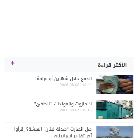
الأكثر قراءة
الدفع خلال شهرين أو غرامة!
15:44 | 2026-08-05
لا مازوت والمولدات "تنطفئ"
10:16 | 2026-08-05
هل انهارت "هدنة لبنان" الهشة؟ إقرأوا
آخر تقارير إسرائيلية