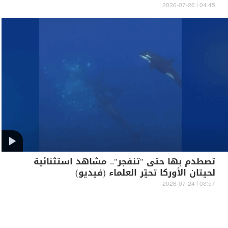
04:45 | 2026-07-26
تصطدم بها حتى "تنفجر".. مشاهد استثنائية
لحيتان الأوركا تحيّر العلماء (فيديو)
03:57 | 2026-07-24