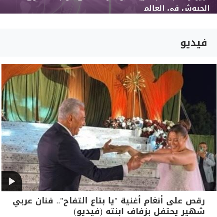
الجيوش في العالم
فيديو
رقص على أنغام أغنية "يا بتاع التفاح".. فنان عربي
شهير يحتفل بزفاف ابنته (فيديو)