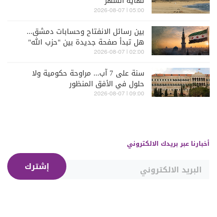
نهاية الشهر
05:00 | 2026-08-07
بين رسائل الانفتاح وحسابات دمشق...
هل تبدأ صفحة جديدة بين "حزب الله"
وسوريا - الشرع؟
02:00 | 2026-08-07
سنة على 7 آب... مراوحة حكومية ولا
حلول في الأفق المنظور
09:00 | 2026-08-07
أخبارنا عبر بريدك الالكتروني
إشترك