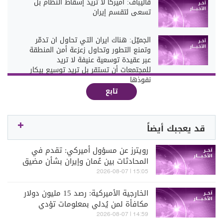
قاليباف: أميركا لا تريد إسقاط النظام بل
تسعى لتقسم إيران
الجميّل: هناك ايران التي تحاول ان تدمّر
وتمنع التطور وتحاول زعزعة أمن المنطقة
عبر عقيدة توسعية عنيفة لا تريد
للمجتمعات أن تستقر بل تريد توسيع بيكار
نفوذها
تابع
قد يعجبك أيضاً
رويترز عن مسؤول أميركي: تقدم في
المحادثات بين عُمان وإيران بشأن مضيق
هرمز ونتوقع التوصل إلى اتفاق قريبا
15:05 | 2026-08-07
الخارجية الأميركية: رصد 15 مليون دولار
مكافأة لمن يُدلي بمعلومات تؤدي
لتعطيل الآليات المالية للحرس الثوري
14:59 | 2026-08-07