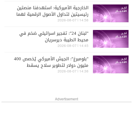
الخارجية الأميركية: استهدفنا منصتين
رئيسيتين لتداول الأصول الرقمية لهما
صلة بإيران
14:58 | 2026-08-07
"لبنان 24": تفجير اسرائيلي ضخم في
محيط الطيبة ديرسريان
14:45 | 2026-08-07
"بلومبرغ": الجيش الأميركي يُخصص 400
مليون دولار لتطوير سلاح يسقط
المسيّرات بالليزر
14:38 | 2026-08-07
Advertisement