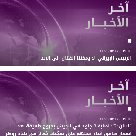
11:16 | 2026-08-08
الرئيس الإيراني: لا يمكننا القتال إلى الأبد
11:10 | 2026-08-08
"لبنان24": اصابة 3 جنود في الجيش بجروح طفيفة بعد
انفجار صاعق أثناء عملهم على تفكيك ذخائر في بلدة زوطر