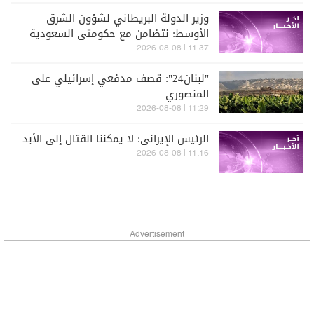
وزير الدولة البريطاني لشؤون الشرق
الأوسط: نتضامن مع حكومتي السعودية
واليمن في مواجهة الحوثيين
11:37 | 2026-08-08
"لبنان24": قصف مدفعي إسرائيلي على
المنصوري
11:29 | 2026-08-08
الرئيس الإيراني: لا يمكننا القتال إلى الأبد
11:16 | 2026-08-08
Advertisement