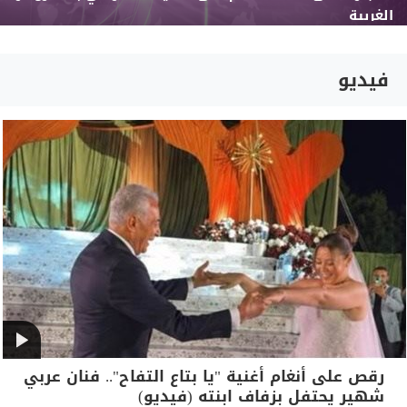
الغربية
فيديو
رقص على أنغام أغنية "يا بتاع التفاح".. فنان عربي
شهير يحتفل بزفاف ابنته (فيديو)