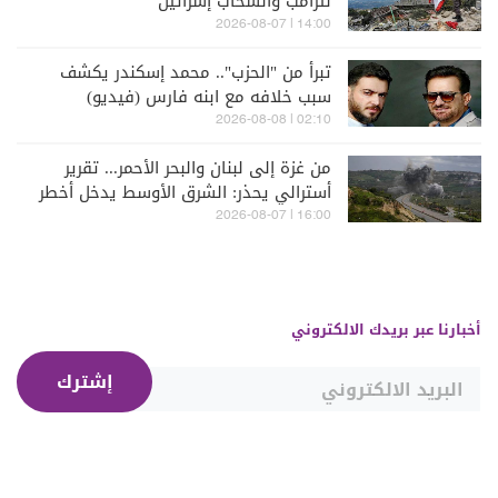
لترامب وانسحاب إسرائيل
14:00 | 2026-08-07
تبرأ من "الحزب".. محمد إسكندر يكشف
سبب خلافه مع ابنه فارس (فيديو)
02:10 | 2026-08-08
من غزة إلى لبنان والبحر الأحمر... تقرير
أسترالي يحذر: الشرق الأوسط يدخل أخطر
مراحله
16:00 | 2026-08-07
أخبارنا عبر بريدك الالكتروني
إشترك