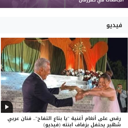
الجامعات في كفررمان
فيديو
رقص على أنغام أغنية "يا بتاع التفاح".. فنان عربي
شهير يحتفل بزفاف ابنته (فيديو)