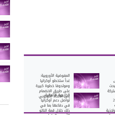
‏المفوضية الأوروبية:
ى
غداً ستخطو أوكرانيا
بحث
ومولدوفا خطوة كبيرة
تركة
على طريق الانضمام
الخارجية الألمانية:
إلى الاتحاد الأوروبي
: خصصنا 24
نواصل دعم أوكرانيا
في دفاعها بما في
لاذية
ذلك خلال قمة الناتو