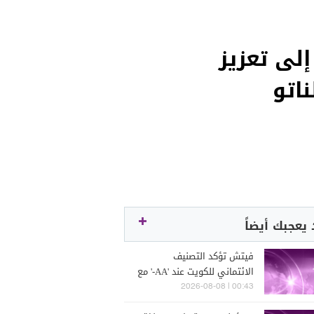
إلى تعزيز
اتو
يعجبك أيضاً
فيتش تؤكد التصنيف
الائتماني للكويت عند 'AA-' مع
نظرة مستقبلية مستقرة
00:43 | 2026-08-08