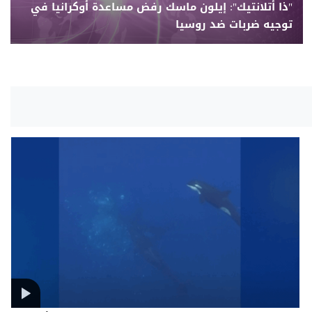
"ذا أتلانتيك": إيلون ماسك رفض مساعدة أوكرانيا في
توجيه ضربات ضد روسيا