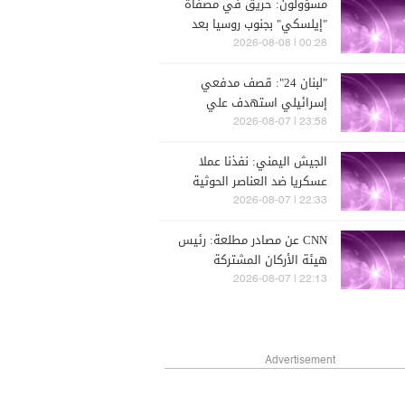
مسؤولون: حريق في مصفاة
"إيلسكي" بجنوب روسيا بعد
هجوم بطائرة مسيّرة
00:28 | 2026-08-08
"لبنان 24": قصف مدفعي
إسرائيلي استهدف علي
الطاهر
23:58 | 2026-08-07
الجيش اليمني: نفذنا عملا
عسكريا ضد العناصر الحوثية
الإرهابية وعتادها
22:33 | 2026-08-07
CNN عن مصادر مطلعة: رئيس
هيئة الأركان المشتركة
الأميركية يبحث عن مخرج من
22:13 | 2026-08-07
الحرب مع إيران
Advertisement