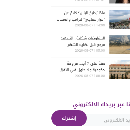
البترون (فيديو)
02:07 | 2026-08-07
ماذا يُطبخ للبنان؟ كلامٌ عن
"قرار مفاجئ" لترامب وانسحاب
إسرائيل
14:00 | 2026-08-07
المفاوضات شكلية.. التصعيد
مرجح قبل نهاية الشهر
05:00 | 2026-08-07
سنة على 7 آب... مراوحة
حكومية ولا حلول في الأفق
المنظور
09:00 | 2026-08-07
نا عبر بريدك الالكتروني
إشترك