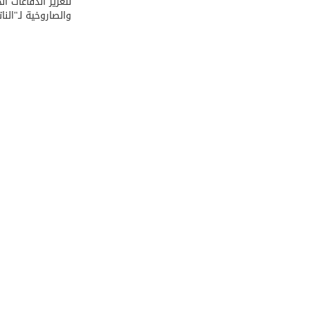
لتعزيز الدفاعات ال
والصاروخية لـ"النات