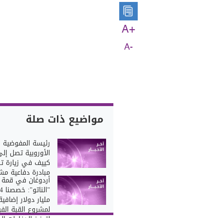
A+
A-
مواضيع ذات صلة
رئيسة المفوضية
الأوروبية تصل إل
كييف في زيارة ت
مبادرة دفاعية مش
أردوغان في قمة
"الناتو"
مليار دولار إضافية
لمشروع القبة الفو