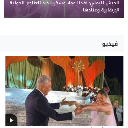
الجيش اليمني: نفذنا عملا عسكريا ضد العناصر الحوثية
الإرهابية وعتادها
فيديو