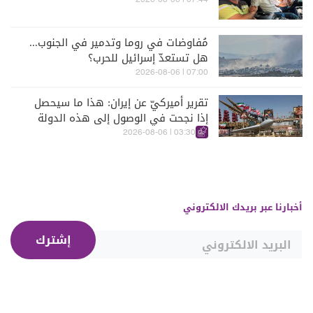
07:44 | 2026-08-06
مُفاوضات في روما وتدمير في الجنوب...
هل تستعدّ إسرائيل للحرب؟
07:00 | 2026-08-06
تقرير أميركيّ عن إيران: هذا ما سيحصل
إذا نجحت في الوصول إلى هذه الدولة
الآسيويّة
03:30 | 2026-08-06
أخبارنا عبر بريدك الالكتروني
إشترك