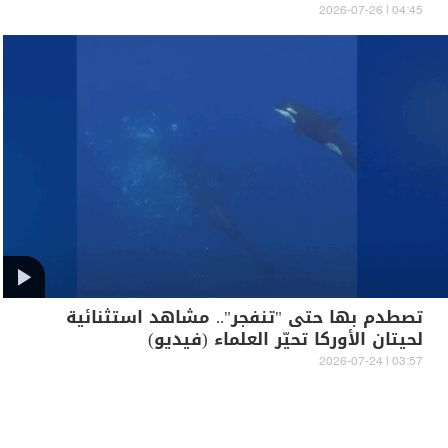
04:45 | 2026-07-26
تصطدم بها حتى "تنفجر".. مشاهد استثنائية
لحيتان الأوركا تحيّر العلماء (فيديو)
03:57 | 2026-07-24