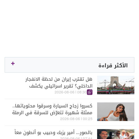
الأكثر قراءة
هل تقترب إيران من لحظة الانفجار
الداخلي؟ تقرير اسرائيلي يكشف
الكواليس
08:30 | 2026-08-06
كسروا زجاج السيارة وسرقوا محتوياتها..
ممثلة شهيرة تتعرّض للسرقة في الرملة
البيضاء (فيديو)
00:25 | 2026-08-06
بالصور... أمير يزبك وحبيب بو أنطون معاً