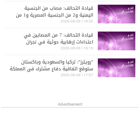
واشنطن تبدو ضعيفة
قيادة التحالف: مصاب من الجنسية
اليمنية و2 من الجنسية المصرية و1 من
الجنسية الباكستانية
18:30 | 2026-08-06
قيادة التحالف: 7 من المصابين في
اعتداءات إرهابية حوثية في نجران
سعوديون بينهم امرأة وطفل
18:19 | 2026-08-06
"رويترز": تركيا والسعودية وباكستان
ستوقع اتفاقية دفاع مشترك في المملكة
الجمعة
17:57 | 2026-08-06
Advertisement