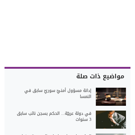
مواضيع ذات صلة
إدانة مسؤول أمنيّ سوريّ سابق في
النمسا
في دولة عربيّة... الحكم بسجن نائب سابق
3 سنوات