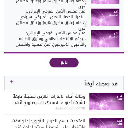
لإحكام إغلاق مضيق هرمز وإغلاق مضائق
أخرى
أمين مجلس الأمن القومي الإيراني:
استمرار الحصار البحري الأميركي سيؤدي
لإحكام إغلاق مضيق هرمز وإغلاق مضائق
أخرى
أمين مجلس الأمن القومي الإيراني:
سيدفع الاقتصاد العالمي وسوق الطاقة
والناخبون الأميركيون ثمن تصعيد واشنطن
تابع
قد يعجبك أيضاً
وكالة أنباء الإمارات: تعرض سفينة تابعة
لشركة أدنوك للاستهداف بصاروخ أثناء
عبورها مضيق هرمز اليوم
06:36 | 2026-08-08
المتحدث باسم الحرس الثوري: إذا وافقت
واشنطن على شروطنا سيتم إعادة فتح