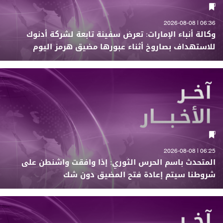
06:36 | 2026-08-08
وكالة أنباء الإمارات: تعرض سفينة تابعة لشركة أدنوك
للاستهداف بصاروخ أثناء عبورها مضيق هرمز اليوم
06:25 | 2026-08-08
المتحدث باسم الحرس الثوري: إذا وافقت واشنطن على
شروطنا سيتم إعادة فتح المضيق دون شك