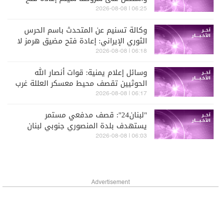
المضيق دون شك
06:25 | 2026-08-08
وكالة تسنيم عن المتحدث باسم الحرس
الثوري الإيراني: إعادة فتح مضيق هرمز لا
علاقة لها بالمفاوضات مع سلطنة عمان
06:18 | 2026-08-08
وسائل إعلام يمنية: قوات أنصار الله
الحوثيين تقصف محيط معسكر العللة غرب
مديرية قعطبة في الضالع
06:17 | 2026-08-08
"لبنان24": قصف مدفعي مستمر
يستهدف بلدة المنصوري جنوبي لبنان
06:03 | 2026-08-08
Advertisement