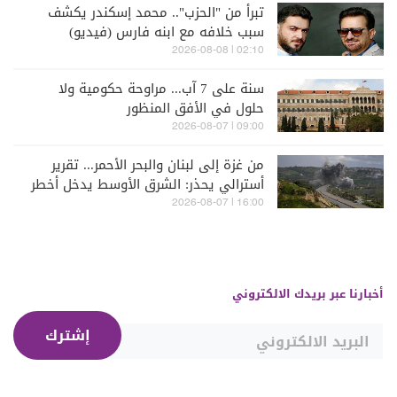
تبرأ من "الحزب".. محمد إسكندر يكشف
سبب خلافه مع ابنه فارس (فيديو)
02:10 | 2026-08-08
سنة على 7 آب... مراوحة حكومية ولا
حلول في الأفق المنظور
09:00 | 2026-08-07
من غزة إلى لبنان والبحر الأحمر... تقرير
أسترالي يحذر: الشرق الأوسط يدخل أخطر
مراحله
16:00 | 2026-08-07
أخبارنا عبر بريدك الالكتروني
إشترك