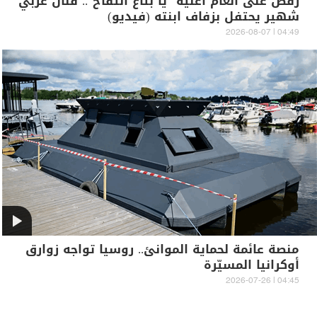
رقص على أنغام أغنية "يا بتاع التفاح".. فنان عربي
شهير يحتفل بزفاف ابنته (فيديو)
04:49 | 2026-08-07
منصة عائمة لحماية الموانئ.. روسيا تواجه زوارق
أوكرانيا المسيّرة
04:45 | 2026-07-26