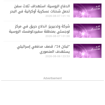
الدفاع الروسية: استهداف ثلاث سفن
تحمل شحنات عسكرية أوكرانية في البحر
الأسود
01:16 | 2026-08-07
شركة وِلدبيريز: اندلاع حريق في مركز
لوجستي بمنطقة سفيردلوفسك الروسية
جراء تعرضه لهجوم
01:00 | 2026-08-07
"لبنان 24": قصف مدفعي إسرائيلي
يستهدف المنصوري
23:53 | 2026-08-06
Advertisement