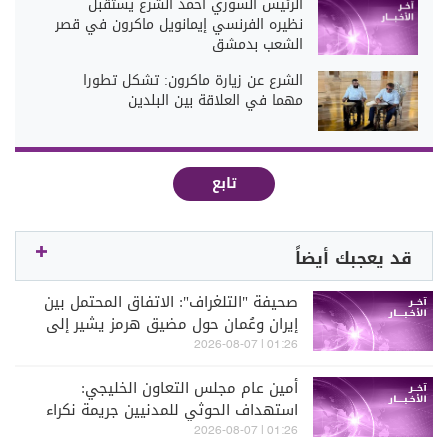
الرئيس السوري أحمد الشرع يستقبل
نظيره الفرنسي إيمانويل ماكرون في قصر
الشعب بدمشق
الشرع عن زيارة ماكرون: تشكل تطورا
‏مهما في العلاقة بين البلدين
تابع
قد يعجبك أيضاً
صحيفة "التلغراف": الاتفاق المحتمل بين
إيران وعُمان حول مضيق هرمز يشير إلى
أن طهران خرجت من الصراع أكثر قوة من
01:26 | 2026-08-07
ذي قبل
أمين عام مجلس التعاون الخليجي:
استهداف الحوثي للمدنيين جريمة نكراء
01:26 | 2026-08-07