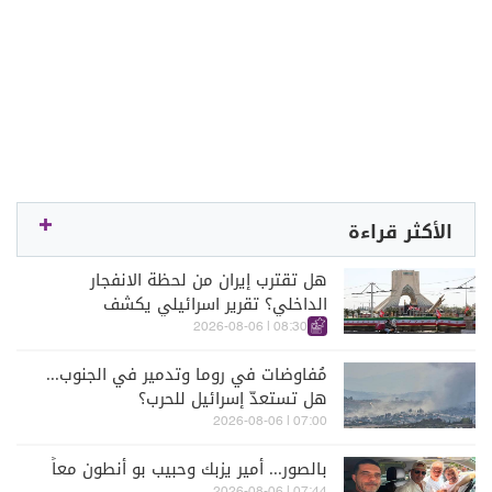
الأكثر قراءة
هل تقترب إيران من لحظة الانفجار
الداخلي؟ تقرير اسرائيلي يكشف
الكواليس
08:30 | 2026-08-06
مُفاوضات في روما وتدمير في الجنوب...
هل تستعدّ إسرائيل للحرب؟
07:00 | 2026-08-06
بالصور... أمير يزبك وحبيب بو أنطون معاً