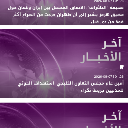
01:26 | 2026-08-07
صحيفة "التلغراف": الاتفاق المحتمل بين إيران وعُمان حول
مضيق هرمز يشير إلى أن طهران خرجت من الصراع أكثر
قوة من ذي قبل
01:26 | 2026-08-07
أمين عام مجلس التعاون الخليجي: استهداف الحوثي
للمدنيين جريمة نكراء