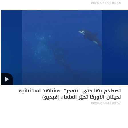
04:45 | 2026-07-26
تصطدم بها حتى "تنفجر".. مشاهد استثنائية
لحيتان الأوركا تحيّر العلماء (فيديو)
03:57 | 2026-07-24