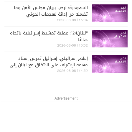
السعودية: نرحب ببيان مجلس الأمن وما
تضمنه من إدانة لهجمات الحوثي
الصاروخية ضد المملكة
15:04 | 2026-08-08
"لبنان24": عملية تمشيط إسرائيلية باتجاه
حداثا
15:02 | 2026-08-08
إعلام إسرائيلي: إسرائيل تدرس إسناد
مهمة الإشراف على الاتفاق مع لبنان إلى
سويسرا
14:52 | 2026-08-08
Advertisement