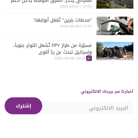
أسترالي يحذر: الشرق الأوسط يدخل أخطر
مراحله
16:00 | 2026-08-07
"محطات بنزين" تُقفل أبوابها!
13:20 | 2026-08-08
مسيّرة من طراز FPV تُشعل التوتر جنوباً..
وإسرائيل تبحث عن ردّ أقوى
06:30 | 2026-08-08
أخبارنا عبر بريدك الالكتروني
إشترك