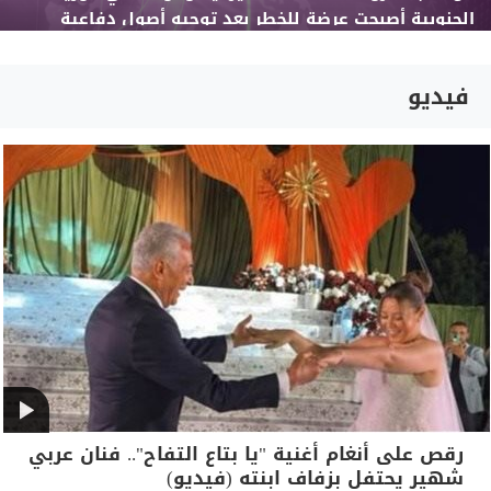
الجنوبية أصبحت عرضة للخطر بعد توجيه أصول دفاعية
للشرق الأوسط
فيديو
رقص على أنغام أغنية "يا بتاع التفاح".. فنان عربي
شهير يحتفل بزفاف ابنته (فيديو)