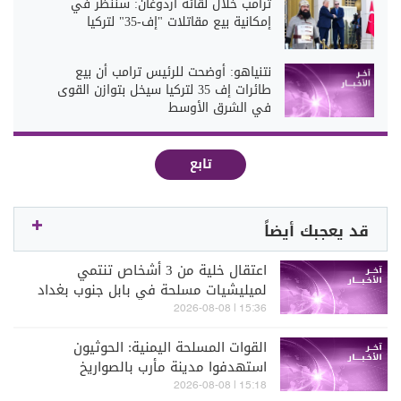
ترامب خلال لقائه اردوغان: سننظر في
إمكانية بيع مقاتلات "إف-35" لتركيا
نتنياهو: أوضحت للرئيس ترامب أن بيع
طائرات إف 35 لتركيا سيخل بتوازن القوى
في الشرق الأوسط
تابع
قد يعجبك أيضاً
اعتقال خلية من 3 أشخاص تنتمي
لميليشيات مسلحة في بابل جنوب بغداد
وضبط طائرات مسيّرة حديثة كانت تُعد
15:36 | 2026-08-08
لتنفيذ هجمات خارج العراق (العربية)
القوات المسلحة اليمنية: الحوثيون
استهدفوا مدينة مأرب بالصواريخ
15:18 | 2026-08-08